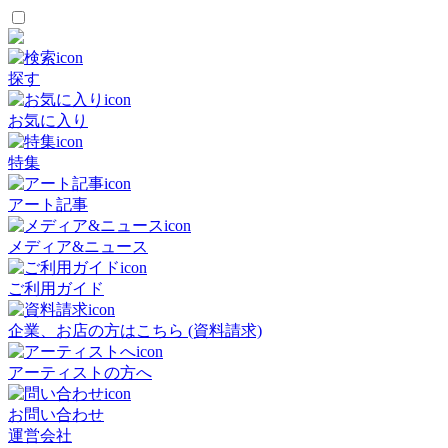
探す
お気に入り
特集
アート記事
メディア&ニュース
ご利用ガイド
企業、お店の方はこちら (資料請求)
アーティストの方へ
お問い合わせ
運営会社