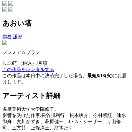
あおい塔
鶴巻 謙郎
プレミアムプラン
7,150円
（税込）/月額
この作品をレンタルする
この作品は本日中に決済完了した場合、
最短8/18(火)
にお届
けします。
アーティスト詳細
多摩美術大学大学院修了。
影響を受けた作家:長谷川利行、松本竣介、今村紫紅、速水
御舟、友川かずき、萩原健一、J・A・シーザー、寺山修
司、土方巽、上條淳士、紡木たく