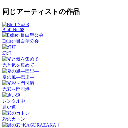
同じアーティストの作品
Bluff No.68
Eglise~目白聖公会
幻灯
光と気を集めて
夏の風―巴里―
光彩～門司港
レンタル中
通い道
彩のカトン