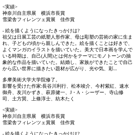
<実績>
神奈川自主県展 横浜市長賞
雪梁舎フィレンツェ賞展 佳作賞
- 絵を描くようになったきっかけは?
祖父は日展工芸の紙塑人形作家、母は彫塑の芸術の家に生ま
れ、子どもの頃から親しんできた。絵を描くことは好きで、
よくマンガのイラストを描いていた。美大で日本画を学んで
いる時期は、自己(人間)とは何かをテーマにモノトーンの抽
象的な作品を描いていた。結婚し、家族ができたことで自己
から広い世界に描きたい題材が広がり、光や気、彩...
多摩美術大学大学院修了。
影響を受けた作家:長谷川利行、松本竣介、今村紫紅、速水
御舟、友川かずき、萩原健一、J・A・シーザー、寺山修
司、土方巽、上條淳士、紡木たく
<実績>
神奈川自主県展 横浜市長賞
雪梁舎フィレンツェ賞展 佳作賞
- 絵を描くようになったきっかけは?