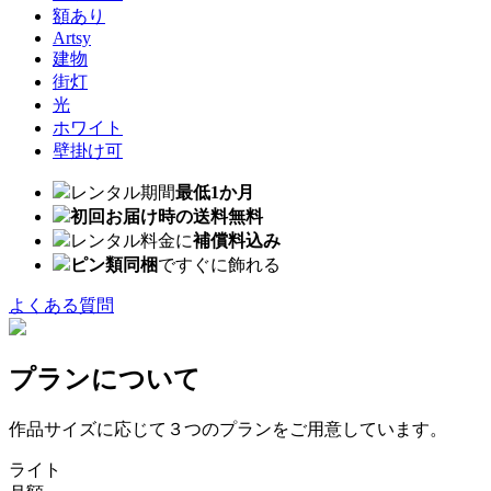
額あり
Artsy
建物
街灯
光
ホワイト
壁掛け可
レンタル期間
最低1か月
初回お届け時の送料無料
レンタル料金に
補償料込み
ピン類同梱
ですぐに飾れる
よくある質問
プランについて
作品サイズに応じて３つのプランをご用意しています。
ライト