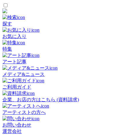
探す
お気に入り
特集
アート記事
メディア&ニュース
ご利用ガイド
企業、お店の方はこちら (資料請求)
アーティストの方へ
お問い合わせ
運営会社