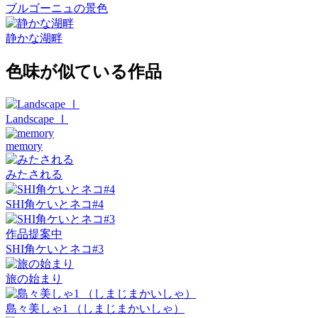
ブルゴーニュの景色
静かな湖畔
色味が似ている作品
Landscape Ⅰ
memory
みたされる
SHI角ケいとネコ#4
作品提案中
SHI角ケいとネコ#3
旅の始まり
島々美しゃ1 （しまじまかいしゃ）