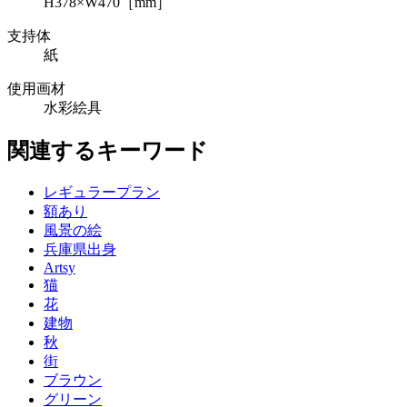
H378×W470［mm］
支持体
紙
使用画材
水彩絵具
関連するキーワード
レギュラープラン
額あり
風景の絵
兵庫県出身
Artsy
猫
花
建物
秋
街
ブラウン
グリーン