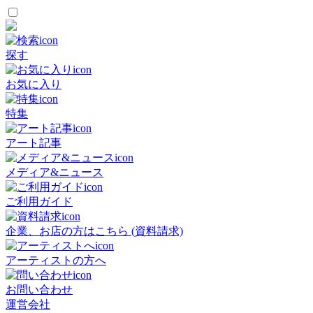
探す
お気に入り
特集
アート記事
メディア&ニュース
ご利用ガイド
企業、お店の方はこちら (資料請求)
アーティストの方へ
お問い合わせ
運営会社