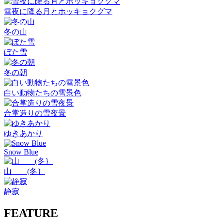
雪夜に降る月とホッキョクグマ
冬の山
ぼた雪
冬の朝
白い動物たちの雪景色
合掌造りの雪夜景
ゆきあかり
Snow Blue
山 (冬｝
静寂
FEATURE