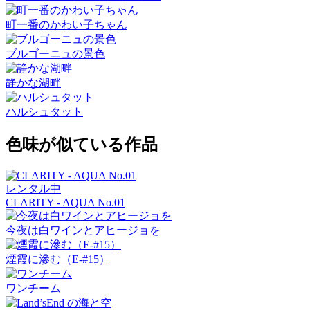
町一番のかわい子ちゃん
ブルゴーニュの景色
静かな湖畔
ハルシュタット
色味が似ている作品
レンタル中
CLARITY - AQUA No.01
今夜は白ワインとアヒージョを
煙霞に滲む（E-#15）
ワンチーム