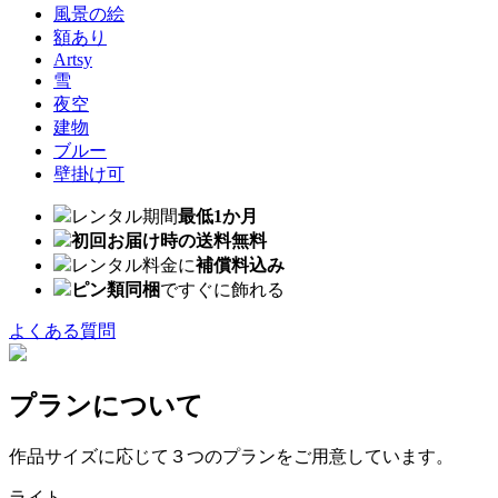
風景の絵
額あり
Artsy
雪
夜空
建物
ブルー
壁掛け可
レンタル期間
最低1か月
初回お届け時の送料無料
レンタル料金に
補償料込み
ピン類同梱
ですぐに飾れる
よくある質問
プランについて
作品サイズに応じて３つのプランをご用意しています。
ライト