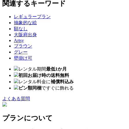
関連するキーワード
レギュラープラン
抽象的な絵
額なし
大阪府出身
Artsy
ブラウン
グレー
壁掛け可
レンタル期間
最低1か月
初回お届け時の送料無料
レンタル料金に
補償料込み
ピン類同梱
ですぐに飾れる
よくある質問
プランについて