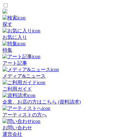
探す
お気に入り
特集
アート記事
メディア&ニュース
ご利用ガイド
企業、お店の方はこちら (資料請求)
アーティストの方へ
お問い合わせ
運営会社