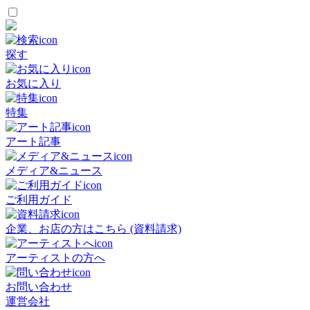
探す
お気に入り
特集
アート記事
メディア&ニュース
ご利用ガイド
企業、お店の方はこちら (資料請求)
アーティストの方へ
お問い合わせ
運営会社