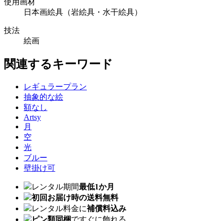
使用画材
日本画絵具（岩絵具・水干絵具）
技法
絵画
関連するキーワード
レギュラープラン
抽象的な絵
額なし
Artsy
月
空
光
ブルー
壁掛け可
レンタル期間
最低1か月
初回お届け時の送料無料
レンタル料金に
補償料込み
ピン類同梱
ですぐに飾れる