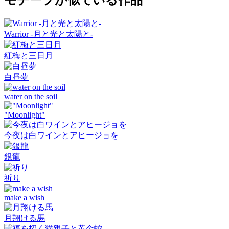
モチーフが似ている作品
Warrior -月と光と太陽と-
紅梅と三日月
白昼夢
water on the soil
"Moonlight"
今夜は白ワインとアヒージョを
銀龍
祈り
make a wish
月翔ける馬