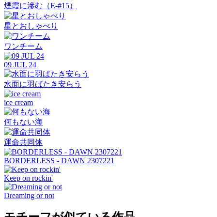
煙霞に滲む（E-#15）
星とおしゃべり
ワンチーム
09 JUL 24
水面に羽ばたき安らう
ice cream
何もない海
運命共同体
BORDERLESS - DAWN 2307221
Keep on rockin'
Dreaming or not