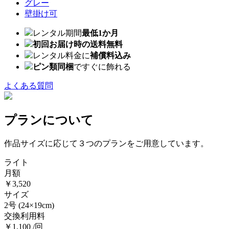
グレー
壁掛け可
レンタル期間
最低1か月
初回お届け時の送料無料
レンタル料金に
補償料込み
ピン類同梱
ですぐに飾れる
よくある質問
プランについて
作品サイズに応じて３つのプランをご用意しています。
ライト
月額
￥3,520
サイズ
2号
(24×19cm)
交換利用料
￥1,100 /回