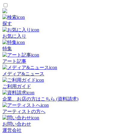
探す
お気に入り
特集
アート記事
メディア&ニュース
ご利用ガイド
企業、お店の方はこちら (資料請求)
アーティストの方へ
お問い合わせ
運営会社