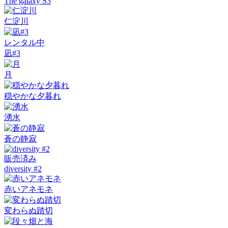
The galaxy S3
仁淀川
レンタル中
凪#3
月
穏やかな夕暮れ
湧水
蒼の静寂
販売済み
diversity #2
赤いアネモネ
変わらぬ踏切