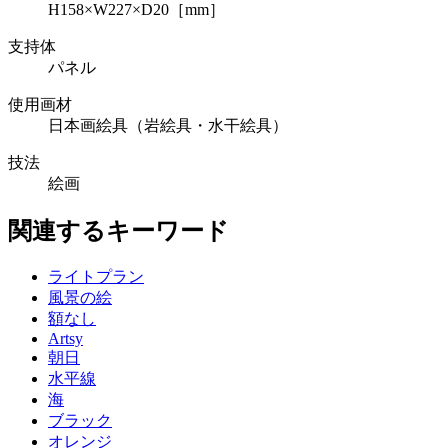
H158×W227×D20［mm］
支持体
パネル
使用画材
日本画絵具（岩絵具・水干絵具）
技法
絵画
関連するキーワード
ライトプラン
風景の絵
額なし
Artsy
朝日
水平線
海
ブラック
オレンジ