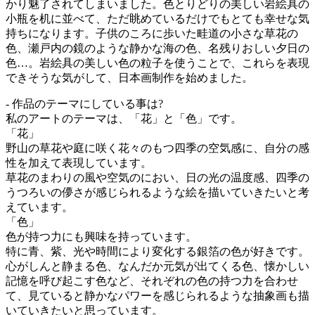
かり魅了されてしまいました。色とりどりの美しい岩絵具の
小瓶を机に並べて、ただ眺めているだけでもとても幸せな気
持ちになります。子供のころに歩いた畦道の小さな草花の
色、瀬戸内の鏡のような静かな海の色、名残りおしい夕日の
色…。岩絵具の美しい色の粒子を使うことで、これらを表現
できそうな気がして、日本画制作を始めました。
- 作品のテーマにしている事は?
私のアートのテーマは、「花」と「色」です。
「花」
野山の草花や庭に咲く花々のもつ四季の空気感に、自分の感
性を加えて表現しています。
草花のまわりの風や空気のにおい、日の光の温度感、四季の
うつろいの儚さが感じられるような絵を描いていきたいと考
えています。
「色」
色が持つ力にも興味を持っています。
特に青、紫、光や時間により変化する銀箔の色が好きです。
心がしんと静まる色、なんだか元気が出てくる色、懐かしい
記憶を呼び起こす色など、それぞれの色の持つ力を合わせ
て、見ていると静かなパワーを感じられるような抽象画も描
いていきたいと思っています。