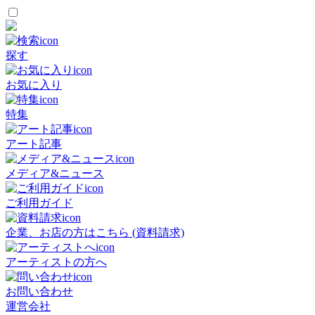
探す
お気に入り
特集
アート記事
メディア&ニュース
ご利用ガイド
企業、お店の方はこちら (資料請求)
アーティストの方へ
お問い合わせ
運営会社