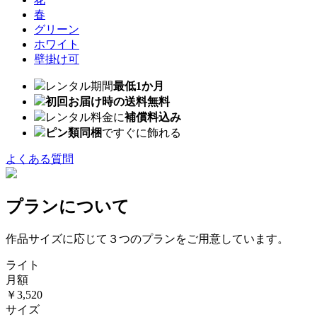
春
グリーン
ホワイト
壁掛け可
レンタル期間
最低1か月
初回お届け時の送料無料
レンタル料金に
補償料込み
ピン類同梱
ですぐに飾れる
よくある質問
プランについて
作品サイズに応じて３つのプランをご用意しています。
ライト
月額
￥3,520
サイズ