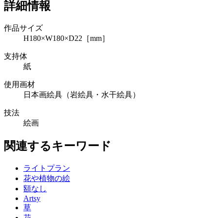
詳細情報
作品サイズ
H180×W180×D22［mm］
支持体
紙
使用画材
日本画絵具（岩絵具・水干絵具）
技法
絵画
関連するキーワード
ライトプラン
花や植物の絵
額なし
Artsy
草
花