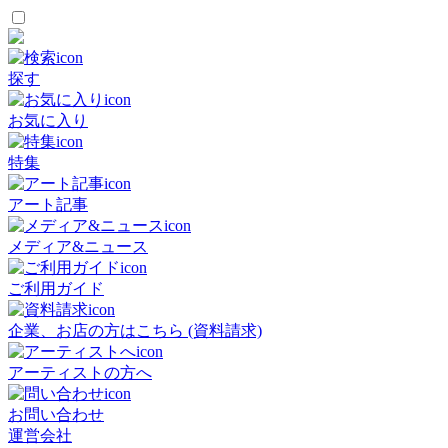
探す
お気に入り
特集
アート記事
メディア&ニュース
ご利用ガイド
企業、お店の方はこちら (資料請求)
アーティストの方へ
お問い合わせ
運営会社