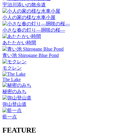
宇治川添いの散歩道
小人の家の様な水車小屋
小さな春の灯り―胴咲の桜―
あたたかい時間
青い池 Shirogane Blue Pond
モクレン
The Lake
秘密のみち
弥山登山道
藍一点
FEATURE