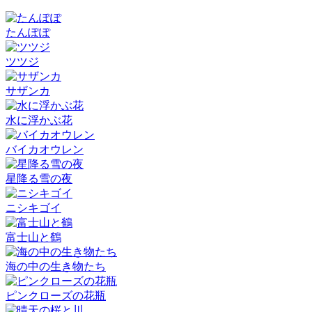
たんぽぽ
ツツジ
サザンカ
水に浮かぶ花
バイカオウレン
星降る雪の夜
ニシキゴイ
富士山と鶴
海の中の生き物たち
ピンクローズの花瓶