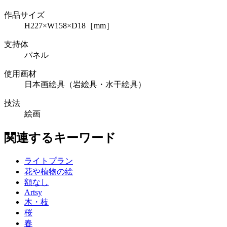
作品サイズ
H227×W158×D18［mm］
支持体
パネル
使用画材
日本画絵具（岩絵具・水干絵具）
技法
絵画
関連するキーワード
ライトプラン
花や植物の絵
額なし
Artsy
木・枝
桜
春