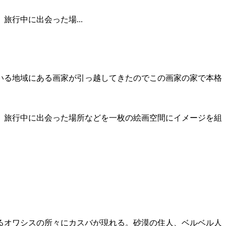
行中に出会った場...
いる地域にある画家が引っ越してきたのでこの画家の家で本格
、旅行中に出会った場所などを一枚の絵画空間にイメージを組
るオワシスの所々にカスバが現れる。砂漠の住人、ベルベル人