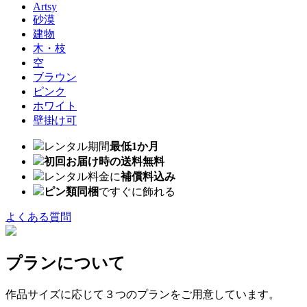
Artsy
砂漠
建物
木・枝
空
ブラウン
ピンク
ホワイト
壁掛け可
レンタル期間
最低1か月
初回お届け時の送料無料
レンタル料金に
補償料込み
ピン類同梱
ですぐに飾れる
よくある質問
プランについて
作品サイズに応じて３つのプランをご用意しています。