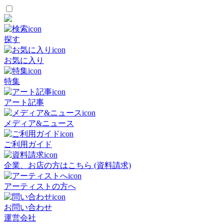
探す
お気に入り
特集
アート記事
メディア&ニュース
ご利用ガイド
企業、お店の方はこちら (資料請求)
アーティストの方へ
お問い合わせ
運営会社