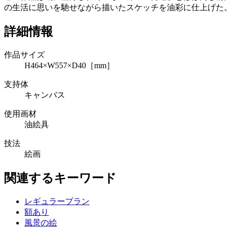
の生活に思いを馳せながら描いたスケッチを油彩に仕上げた
詳細情報
作品サイズ
H464×W557×D40［mm］
支持体
キャンバス
使用画材
油絵具
技法
絵画
関連するキーワード
レギュラープラン
額あり
風景の絵