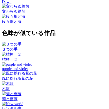
Dawn
変わらぬ踏切
段々畑と海
色味が似ている作品
３つの手
桔梗 ２
purple and violet
風に揺れる紫の花
木龍
蘭と薔薇
レンタル中