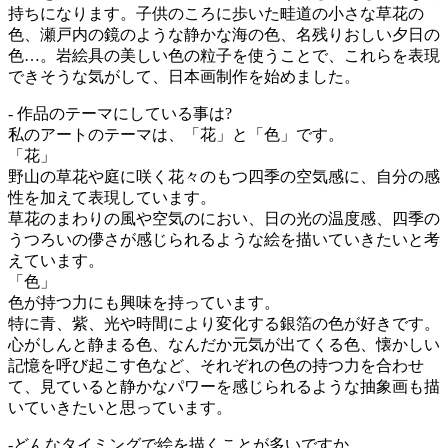
持ちになります。子供のころに歩いた畦道の小さな草花の
色、瀬戸内の鏡のような静かな海の色、名残りおしい夕日の
色…。岩絵具の美しい色の粒子を使うことで、これらを表現
できそうな気がして、日本画制作を始めました。
- 作品のテーマにしている事は?
私のアートのテーマは、「花」と「色」です。
「花」
野山の草花や庭に咲く花々のもつ四季の空気感に、自分の感
性を加えて表現しています。
草花のまわりの風や空気のにおい、日の光の温度感、四季の
うつろいの儚さが感じられるような絵を描いていきたいと考
えています。
「色」
色が持つ力にも興味を持っています。
特に青、紫、光や時間により変化する銀箔の色が好きです。
心がしんと静まる色、なんだか元気が出てくる色、懐かしい
記憶を呼び起こす色など、それぞれの色の持つ力を合わせ
て、見ていると静かなパワーを感じられるような抽象画も描
いていきたいと思っています。
-どんなタイミングで絵を描くことが多いですか