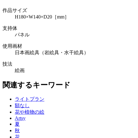
作品サイズ
H180×W140×D20［mm］
支持体
パネル
使用画材
日本画絵具（岩絵具・水干絵具）
技法
絵画
関連するキーワード
ライトプラン
額なし
花や植物の絵
Artsy
夏
秋
花