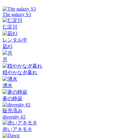
The galaxy S3
仁淀川
レンタル中
凪#3
月
穏やかな夕暮れ
湧水
蒼の静寂
販売済み
diversity #2
赤いアネモネ