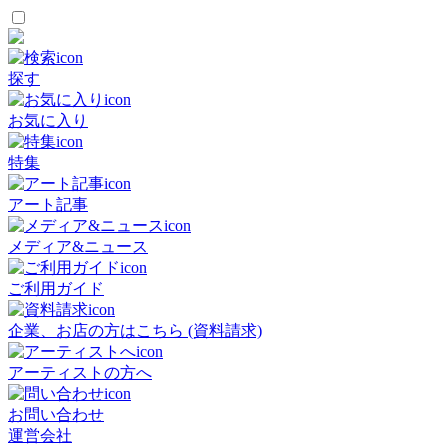
探す
お気に入り
特集
アート記事
メディア&ニュース
ご利用ガイド
企業、お店の方はこちら (資料請求)
アーティストの方へ
お問い合わせ
運営会社