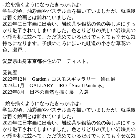
- 絵を描くようになったきっかけは?
学生の頃、油彩画やパステル画を描いていましたが、就職後
は暫く絵画とは離れていました。
2021年に日本画に出会い、岩絵具や銀箔の色の美しさにすっ
かり魅了されてしまいました。色とりどりの美しい岩絵具の
小瓶を机に並べて、ただ眺めているだけでもとても幸せな気
持ちになります。子供のころに歩いた畦道の小さな草花の
色、瀬戸...
愛媛県出身東京都在住のアーティスト。
受賞歴
2022年12月「Garden」コスモスギャラリー 絵画展
2023年1月 GALLARY IRO「Small Paintings」
2023年8月 日本の自然を描く展 入選
- 絵を描くようになったきっかけは?
学生の頃、油彩画やパステル画を描いていましたが、就職後
は暫く絵画とは離れていました。
2021年に日本画に出会い、岩絵具や銀箔の色の美しさにすっ
かり魅了されてしまいました。色とりどりの美しい岩絵具の
小瓶を机に並べて、ただ眺めているだけでもとても幸せな気