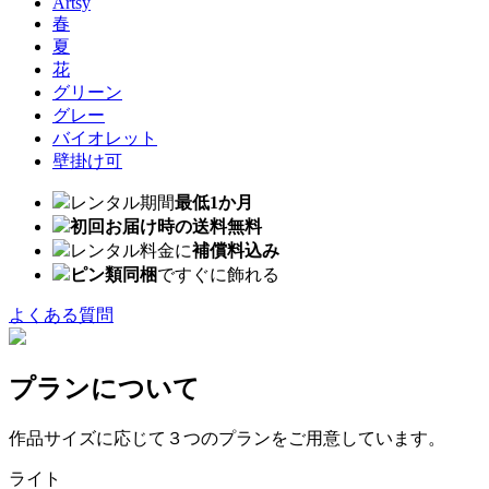
Artsy
春
夏
花
グリーン
グレー
バイオレット
壁掛け可
レンタル期間
最低1か月
初回お届け時の送料無料
レンタル料金に
補償料込み
ピン類同梱
ですぐに飾れる
よくある質問
プランについて
作品サイズに応じて３つのプランをご用意しています。
ライト