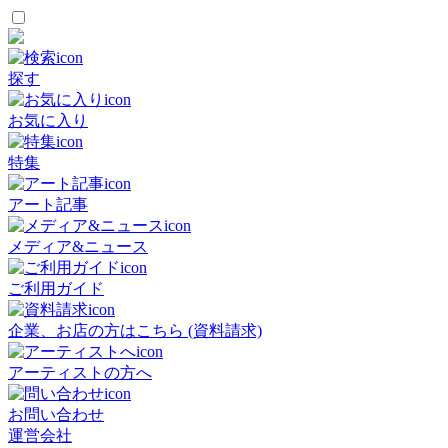
探す
お気に入り
特集
アート記事
メディア&ニュース
ご利用ガイド
企業、お店の方はこちら (資料請求)
アーティストの方へ
お問い合わせ
運営会社