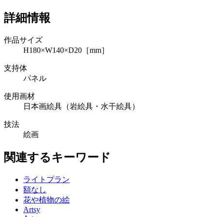
詳細情報
作品サイズ
H180×W140×D20［mm］
支持体
パネル
使用画材
日本画絵具（岩絵具・水干絵具）
技法
絵画
関連するキーワード
ライトプラン
額なし
花や植物の絵
Artsy