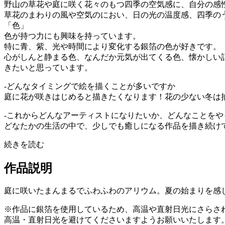
野山の草花や庭に咲く花々のもつ四季の空気感に、自分の感
草花のまわりの風や空気のにおい、日の光の温度感、四季の
「色」
色が持つ力にも興味を持っています。
特に青、紫、光や時間により変化する銀箔の色が好きです。
心がしんと静まる色、なんだか元気が出てくる色、懐かしい
きたいと思っています。
-どんなタイミングで絵を描くことが多いですか
庭に花が咲きはじめると描きたくなります！花の少ない冬は
-これからどんなアーティストになりたいか、どんなことをや
どなたかの生活の中で、少しでも癒しになる作品を描き続け
続きを読む
作品説明
庭に咲いたまんまるでふわふわのアリウム。夏の始まりを感
※作品に銀箔を使用しているため、高温や直射日光にさらさ
高温・直射日光を避けてくださいますようお願いいたします