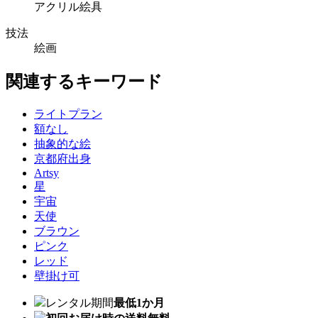
アクリル絵具
技法
絵画
関連するキーワード
ライトプラン
額なし
抽象的な絵
京都府出身
Artsy
星
宇宙
天使
ブラウン
ピンク
レッド
壁掛け可
レンタル期間
最低1か月