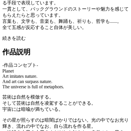
る手段で表現しています。
一貫として、バックグラウンドのストーリーや魅力を感じて
もらえたらと思っています。
言葉も、文学も、音楽も、舞踊も、祈りも、哲学も......。
全て五感が反応すること自体が美しい。
続きを読む
作品説明
-作品コンセプト-
Planet
Art imitates nature.
And art can surpass nature.
The universe is full of metaphors.
芸術は自然を模倣する。
そして芸術は自然を凌駕することができる。
宇宙には暗喩が満ちている。
その星が照らすのは暗闇ばかりではない。光の中でなお光り
輝き、流れの中でなお、自ら流れを作る星。