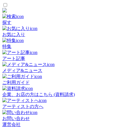
探す
お気に入り
特集
アート記事
メディア&ニュース
ご利用ガイド
企業、お店の方はこちら (資料請求)
アーティストの方へ
お問い合わせ
運営会社