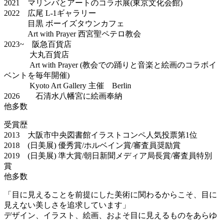
2021 マリンバとアートのコラボ展(東京文化会館)
2022 広尾 L-1ギャラリー
目黒 ボーイズタウンカフェ
Art with Prayer 西宮聖ペテロ教会
2023~ 阪急百貨店
大丸百貨店
Art with Prayer (教会での踊りと音楽と絵画のコラボイ
ベントを毎年開催)
Kyoto Art Gallery 主催 Berlin
2026 石清水八幡宮に絵画奉納
他多数
受賞歴
2013 大阪市中央図書館イラストコンペ人気投票第1位
2018 (日美展) 優秀賞/ホルベイン賞/審査員奨励賞
2019 (日美展) 準大賞/朝日新聞メディア局長賞/審査員特別
賞
他多数
「目に見えることを前提にした美術に関わるからこそ、目に
見えない美しさを追求しています」
デザイン、イラスト、絵画、およそ目に見えるものをあらゆ