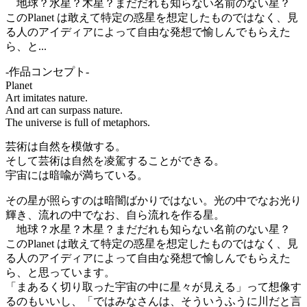
地球？水星？木星？まだだれも知らない名前のない星？
このPlanet は敢えて特定の惑星を想定したものではなく、見
る人のアイディアによって自由な発想で愉しんでもらえた
ら、と...
-作品コンセプト-
Planet
Art imitates nature.
And art can surpass nature.
The universe is full of metaphors.
芸術は自然を模倣する。
そして芸術は自然を凌駕することができる。
宇宙には暗喩が満ちている。
その星が照らすのは暗闇ばかりではない。光の中でなお光り
輝き、流れの中でなお、自ら流れを作る星。
地球？水星？木星？まだだれも知らない名前のない星？
このPlanet は敢えて特定の惑星を想定したものではなく、見
る人のアイディアによって自由な発想で愉しんでもらえた
ら、と思っています。
「まあるく切り取った宇宙の中に星々が見える」って想像す
るのもいいし、「ではみなさんは、そういうふうに川だと言