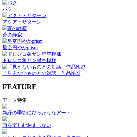
バク
アクア・サターン
蒼の静寂
星空円やかprism
ドロンコ象サン星空模様
「見えないものとの対話」作品№23
FEATURE
アート特集
新緑の季節にぴったりなアート
雨を楽しむおまじない