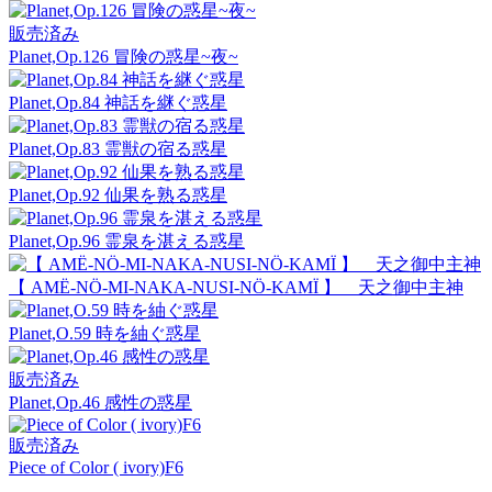
販売済み
Planet,Op.126 冒険の惑星~夜~
Planet,Op.84 神話を継ぐ惑星
Planet,Op.83 霊獣の宿る惑星
Planet,Op.92 仙果を熟る惑星
Planet,Op.96 霊泉を湛える惑星
【 AMË-NÖ-MI-NAKA-NUSI-NÖ-KAMÏ 】 天之御中主神
Planet,O.59 時を紬ぐ惑星
販売済み
Planet,Op.46 感性の惑星
販売済み
Piece of Color ( ivory)F6