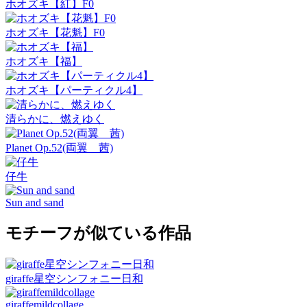
ホオズキ【紅】F0
ホオズキ【花魁】F0
ホオズキ【福】
ホオズキ【パーティクル4】
清らかに、燃えゆく
Planet Op.52(両翼 茜)
仔牛
Sun and sand
モチーフが似ている作品
giraffe星空シンフォニー日和
giraffemildcollage