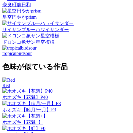
奈良町鹿日和
星空円やかprism
サイサンブルーハワイサンダー
ドロンコ象サン星空模様
tropicalbirdsour
色味が似ている作品
Red
ホオズキ【花魁】P40
ホオズキ【睦月/一月】F3
ホオズキ【花魁+】