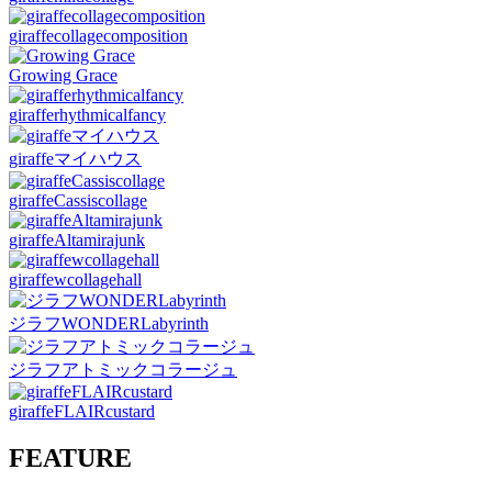
giraffecollagecomposition
Growing Grace
girafferhythmicalfancy
giraffeマイハウス
giraffeCassiscollage
giraffeAltamirajunk
giraffewcollagehall
ジラフWONDERLabyrinth
ジラフアトミックコラージュ
giraffeFLAIRcustard
FEATURE