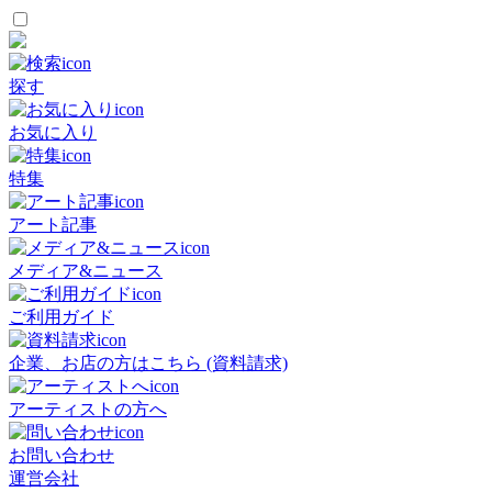
探す
お気に入り
特集
アート記事
メディア&ニュース
ご利用ガイド
企業、お店の方はこちら (資料請求)
アーティストの方へ
お問い合わせ
運営会社