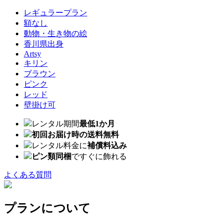
レギュラープラン
額なし
動物・生き物の絵
香川県出身
Artsy
キリン
ブラウン
ピンク
レッド
壁掛け可
レンタル期間
最低1か月
初回お届け時の送料無料
レンタル料金に
補償料込み
ピン類同梱
ですぐに飾れる
よくある質問
プランについて