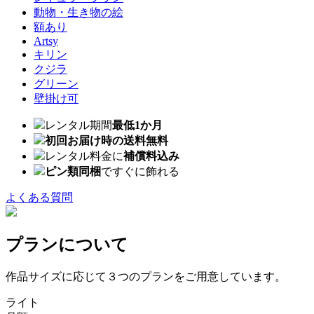
動物・生き物の絵
額あり
Artsy
キリン
クジラ
グリーン
壁掛け可
レンタル期間
最低1か月
初回お届け時の送料無料
レンタル料金に
補償料込み
ピン類同梱
ですぐに飾れる
よくある質問
プランについて
作品サイズに応じて３つのプランをご用意しています。
ライト