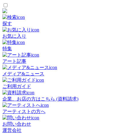
探す
お気に入り
特集
アート記事
メディア&ニュース
ご利用ガイド
企業、お店の方はこちら (資料請求)
アーティストの方へ
お問い合わせ
運営会社