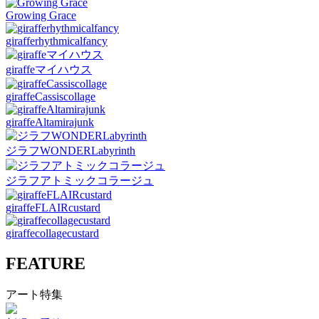
Growing Grace
girafferhythmicalfancy
giraffeマイハウス
giraffeCassiscollage
giraffeAltamirajunk
ジラフWONDERLabyrinth
ジラフアトミックコラージュ
giraffeFLAIRcustard
giraffecollagecustard
FEATURE
アート特集