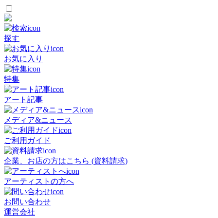
探す
お気に入り
特集
アート記事
メディア&ニュース
ご利用ガイド
企業、お店の方はこちら (資料請求)
アーティストの方へ
お問い合わせ
運営会社