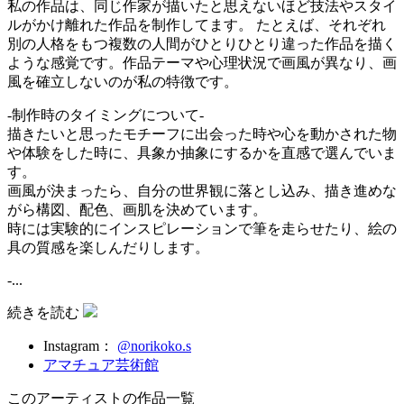
私の作品は、同じ作家が描いたと思えないほど技法やスタイ
ルがかけ離れた作品を制作してます。 たとえば、それぞれ
別の人格をもつ複数の人間がひとりひとり違った作品を描く
ような感覚です。作品テーマや心理状況で画風が異なり、画
風を確立しないのが私の特徴です。
-制作時のタイミングについて-
描きたいと思ったモチーフに出会った時や心を動かされた物
や体験をした時に、具象か抽象にするかを直感で選んでいま
す。
画風が決まったら、自分の世界観に落とし込み、描き進めな
がら構図、配色、画肌を決めています。
時には実験的にインスピレーションで筆を走らせたり、絵の
具の質感を楽しんだりします。
-...
続きを読む
Instagram：
@norikoko.s
アマチュア芸術館
このアーティストの作品一覧