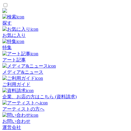
探す
お気に入り
特集
アート記事
メディア&ニュース
ご利用ガイド
企業、お店の方はこちら (資料請求)
アーティストの方へ
お問い合わせ
運営会社