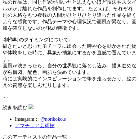
私の作品は、同じ作家が描いたと思えないほど技法やスタイ
ルがかけ離れた作品を制作してます。 たとえば、それぞれ
別の人格をもつ複数の人間がひとりひとり違った作品を描く
ような感覚です。作品テーマや心理状況で画風が異なり、画
風を確立しないのが私の特徴です。
-制作時のタイミングについて-
描きたいと思ったモチーフに出会った時や心を動かされた物
や体験をした時に、具象か抽象にするかを直感で選んでいま
す。
画風が決まったら、自分の世界観に落とし込み、描き進めな
がら構図、配色、画肌を決めています。
時には実験的にインスピレーションで筆を走らせたり、絵の
具の質感を楽しんだりします。
-...
続きを読む
Instagram：
@norikoko.s
アマチュア芸術館
このアーティストの作品一覧