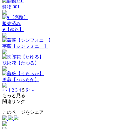
静物 001
販売済み
♥【恋路】
薔薇【シンフォニー】
扶郎花【たゆる】
薔薇【うららか】
«
‹
1
2
3
4
5
6
›
»
もっと見る
関連リンク
このページをシェア