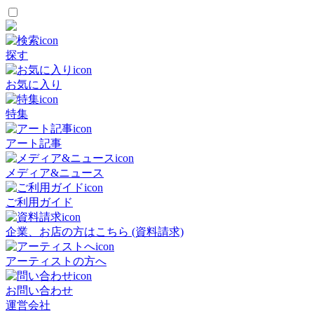
探す
お気に入り
特集
アート記事
メディア&ニュース
ご利用ガイド
企業、お店の方はこちら (資料請求)
アーティストの方へ
お問い合わせ
運営会社