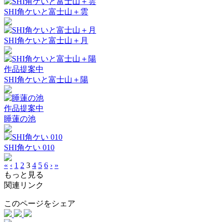
SHI角ケいと富士山＋雲
SHI角ケいと富士山＋月
作品提案中
SHI角ケいと富士山＋陽
作品提案中
睡蓮の池
SHI角ケい 010
«
‹
1
2
3
4
5
6
›
»
もっと見る
関連リンク
このページをシェア