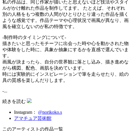
私の作品は、同じ作家が描いたと思えないほど技法やスタイ
ルがかけ離れた作品を制作してます。 たとえば、それぞれ
別の人格をもつ複数の人間がひとりひとり違った作品を描く
ような感覚です。作品テーマや心理状況で画風が異なり、画
風を確立しないのが私の特徴です。
-制作時のタイミングについて-
描きたいと思ったモチーフに出会った時や心を動かされた物
や体験をした時に、具象か抽象にするかを直感で選んでいま
す。
画風が決まったら、自分の世界観に落とし込み、描き進めな
がら構図、配色、画肌を決めています。
時には実験的にインスピレーションで筆を走らせたり、絵の
具の質感を楽しんだりします。
-...
続きを読む
Instagram：
@norikoko.s
アマチュア芸術館
このアーティストの作品一覧