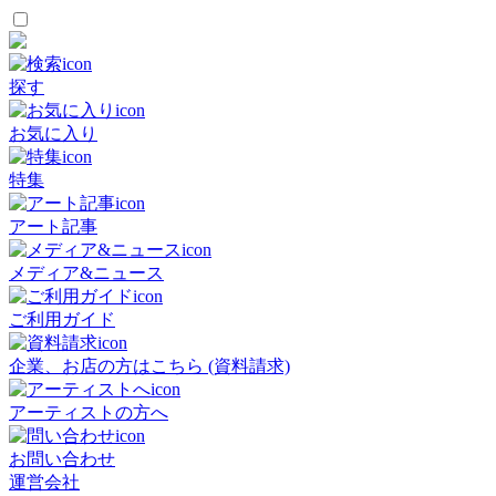
探す
お気に入り
特集
アート記事
メディア&ニュース
ご利用ガイド
企業、お店の方はこちら (資料請求)
アーティストの方へ
お問い合わせ
運営会社