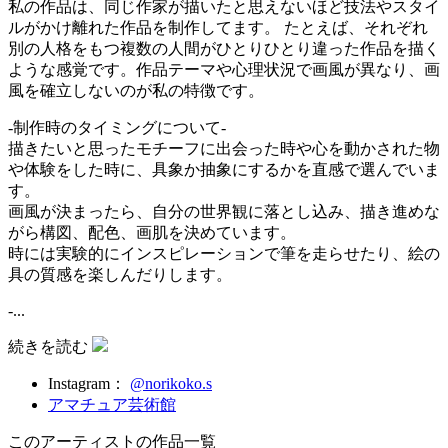
私の作品は、同じ作家が描いたと思えないほど技法やスタイ
ルがかけ離れた作品を制作してます。 たとえば、それぞれ
別の人格をもつ複数の人間がひとりひとり違った作品を描く
ような感覚です。作品テーマや心理状況で画風が異なり、画
風を確立しないのが私の特徴です。
-制作時のタイミングについて-
描きたいと思ったモチーフに出会った時や心を動かされた物
や体験をした時に、具象か抽象にするかを直感で選んでいま
す。
画風が決まったら、自分の世界観に落とし込み、描き進めな
がら構図、配色、画肌を決めています。
時には実験的にインスピレーションで筆を走らせたり、絵の
具の質感を楽しんだりします。
-...
続きを読む
Instagram：
@norikoko.s
アマチュア芸術館
このアーティストの作品一覧