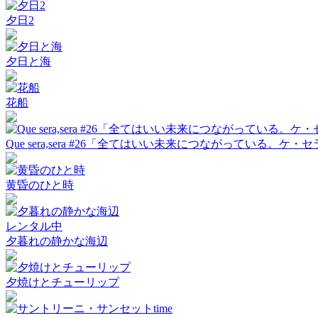
夕日2
夕日と海
花船
Que sera,sera #26「全てはいい未来につながっている。ケ・
黄昏のひと時
レンタル中
夕暮れの静かな海辺
夕焼けとチューリップ