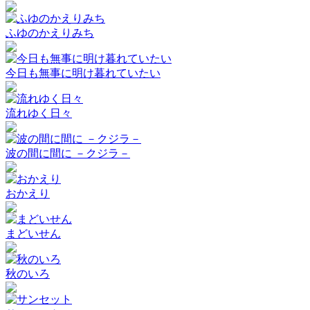
ふゆのかえりみち
今日も無事に明け暮れていたい
流れゆく日々
波の間に間に －クジラ－
おかえり
まどいせん
秋のいろ