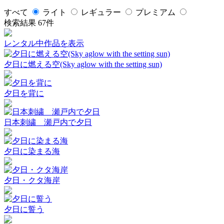
すべて
ライト
レギュラー
プレミアム
検索結果
67
件
レンタル中作品を表示
夕日に燃える空(Sky aglow with the setting sun)
夕日を背に
日本刺繍 瀬戸内で夕日
夕日に染まる海
夕日・クタ海岸
夕日に誓う