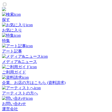
探す
お気に入り
特集
アート記事
メディア&ニュース
ご利用ガイド
企業、お店の方はこちら (資料請求)
アーティストの方へ
お問い合わせ
運営会社