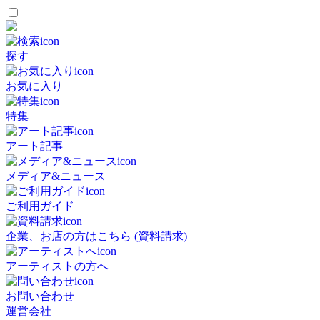
探す
お気に入り
特集
アート記事
メディア&ニュース
ご利用ガイド
企業、お店の方はこちら (資料請求)
アーティストの方へ
お問い合わせ
運営会社