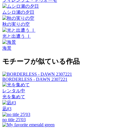
フィレンツェ・ドゥオーモ
ムシロ瀬の夕日
秋の実りの空
光と出遭う Ⅰ
海景
モチーフが似ている作品
BORDERLESS - DAWN 2307221
レンタル中
光を集めて
凪#3
no title 25'03