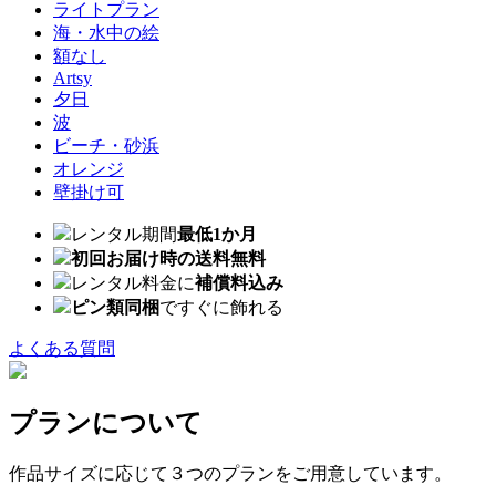
ライトプラン
海・水中の絵
額なし
Artsy
夕日
波
ビーチ・砂浜
オレンジ
壁掛け可
レンタル期間
最低1か月
初回お届け時の送料無料
レンタル料金に
補償料込み
ピン類同梱
ですぐに飾れる
よくある質問
プランについて
作品サイズに応じて３つのプランをご用意しています。