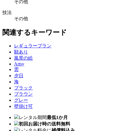
その他
技法
その他
関連するキーワード
レギュラープラン
額あり
風景の絵
Artsy
雲
夕日
海
ブラック
ブラウン
グレー
壁掛け可
レンタル期間
最低1か月
初回お届け時の送料無料
レンタル料金に
補償料込み