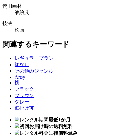
使用画材
油絵具
技法
絵画
関連するキーワード
レギュラープラン
額なし
その他のジャンル
Artsy
桃
ブラック
ブラウン
グレー
壁掛け可
レンタル期間
最低1か月
初回お届け時の送料無料
レンタル料金に
補償料込み