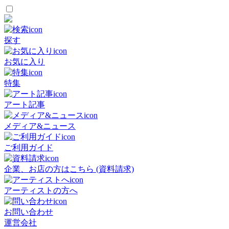
探す
お気に入り
特集
アート記事
メディア&ニュース
ご利用ガイド
企業、お店の方はこちら (資料請求)
アーティストの方へ
お問い合わせ
運営会社