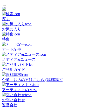
探す
お気に入り
特集
アート記事
メディア&ニュース
ご利用ガイド
企業、お店の方はこちら (資料請求)
アーティストの方へ
お問い合わせ
運営会社