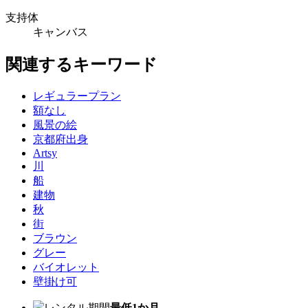
支持体
キャンバス
関連するキーワード
レギュラープラン
額なし
風景の絵
京都府出身
Artsy
川
船
建物
秋
街
ブラウン
グレー
バイオレット
壁掛け可
レンタル期間
最低1か月