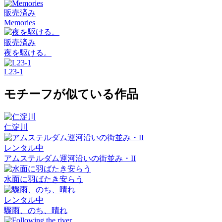
販売済み
Memories
販売済み
夜を駆ける。
L23-1
モチーフが似ている作品
仁淀川
レンタル中
アムステルダム運河沿いの街並み・II
水面に羽ばたき安らう
レンタル中
驟雨、のち、晴れ