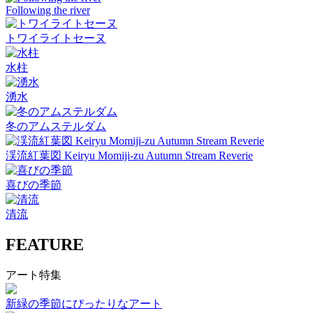
Following the river
トワイライトセーヌ
水柱
湧水
冬のアムステルダム
渓流紅葉図 Keiryu Momiji-zu Autumn Stream Reverie
喜びの季節
清流
FEATURE
アート特集
新緑の季節にぴったりなアート