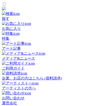
探す
お気に入り
特集
アート記事
メディア&ニュース
ご利用ガイド
企業、お店の方はこちら (資料請求)
アーティストの方へ
お問い合わせ
運営会社