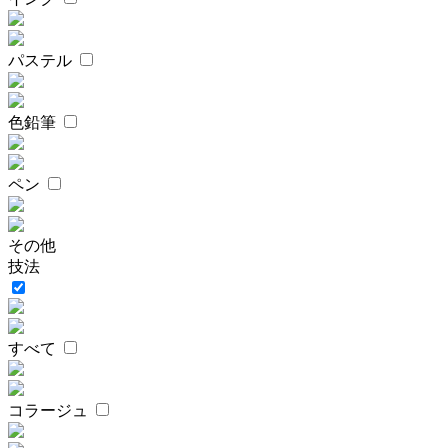
パステル
色鉛筆
ペン
その他
技法
すべて
コラージュ