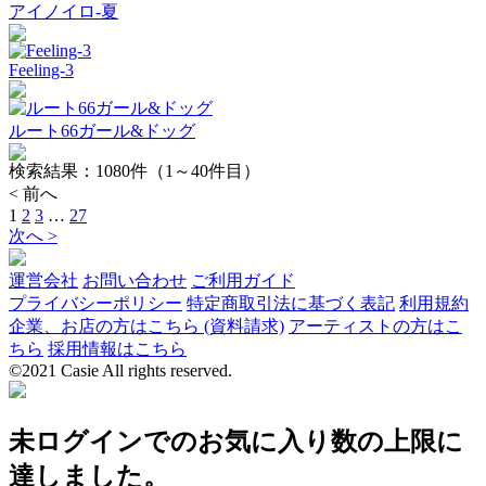
アイノイロ-夏
Feeling-3
ルート66ガール&ドッグ
検索結果：
1080
件（1～40件目）
< 前へ
1
2
3
…
27
次へ >
運営会社
お問い合わせ
ご利用ガイド
プライバシーポリシー
特定商取引法に基づく表記
利用規約
企業、お店の方はこちら (資料請求)
アーティストの方はこ
ちら
採用情報はこちら
©2021 Casie All rights reserved.
未ログインでのお気に入り数の上限に
達しました。