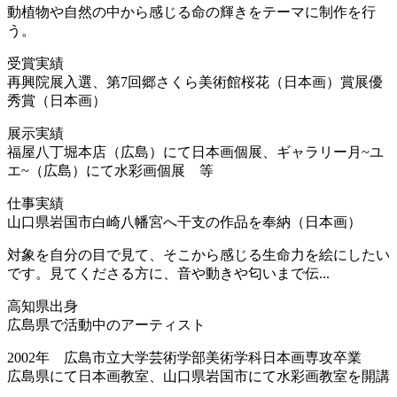
動植物や自然の中から感じる命の輝きをテーマに制作を行
う。
受賞実績
再興院展入選、第7回郷さくら美術館桜花（日本画）賞展優
秀賞（日本画）
展示実績
福屋八丁堀本店（広島）にて日本画個展、ギャラリー月~ユ
エ~（広島）にて水彩画個展 等
仕事実績
山口県岩国市白崎八幡宮へ干支の作品を奉納（日本画）
対象を自分の目で見て、そこから感じる生命力を絵にしたい
です。見てくださる方に、音や動きや匂いまで伝...
高知県出身
広島県で活動中のアーティスト
2002年 広島市立大学芸術学部美術学科日本画専攻卒業
広島県にて日本画教室、山口県岩国市にて水彩画教室を開講