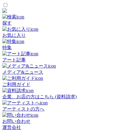
探す
お気に入り
特集
アート記事
メディア&ニュース
ご利用ガイド
企業、お店の方はこちら (資料請求)
アーティストの方へ
お問い合わせ
運営会社