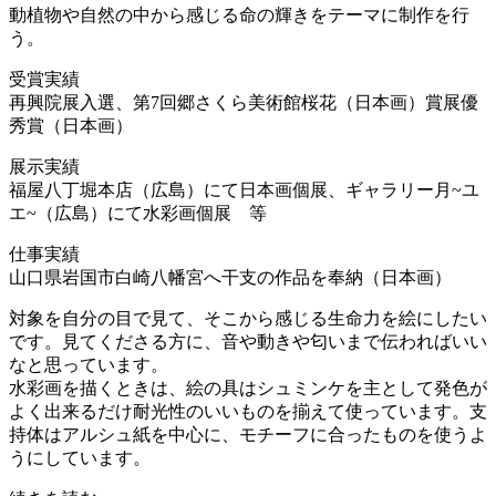
動植物や自然の中から感じる命の輝きをテーマに制作を行
う。
受賞実績
再興院展入選、第7回郷さくら美術館桜花（日本画）賞展優
秀賞（日本画）
展示実績
福屋八丁堀本店（広島）にて日本画個展、ギャラリー月~ユ
エ~（広島）にて水彩画個展 等
仕事実績
山口県岩国市白崎八幡宮へ干支の作品を奉納（日本画）
対象を自分の目で見て、そこから感じる生命力を絵にしたい
です。見てくださる方に、音や動きや匂いまで伝わればいい
なと思っています。
水彩画を描くときは、絵の具はシュミンケを主として発色が
よく出来るだけ耐光性のいいものを揃えて使っています。支
持体はアルシュ紙を中心に、モチーフに合ったものを使うよ
うにしています。