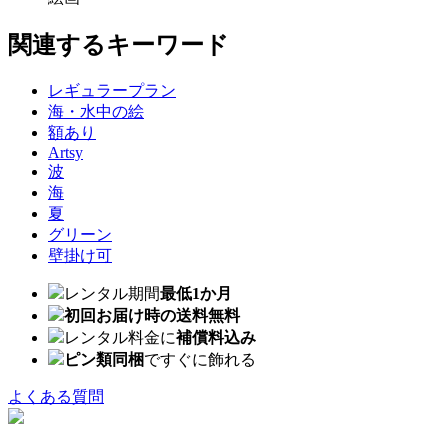
関連するキーワード
レギュラープラン
海・水中の絵
額あり
Artsy
波
海
夏
グリーン
壁掛け可
レンタル期間
最低1か月
初回お届け時の送料無料
レンタル料金に
補償料込み
ピン類同梱
ですぐに飾れる
よくある質問