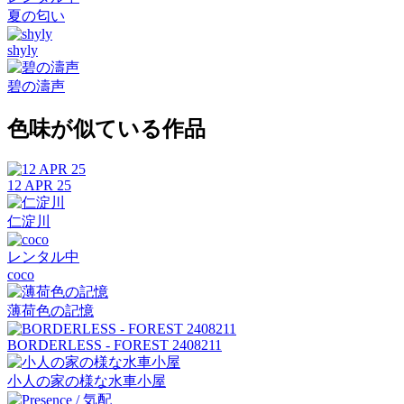
夏の匂い
shyly
碧の濤声
色味が似ている作品
12 APR 25
仁淀川
レンタル中
coco
薄荷色の記憶
BORDERLESS - FOREST 2408211
小人の家の様な水車小屋