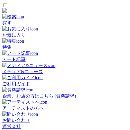
探す
お気に入り
特集
アート記事
メディア&ニュース
ご利用ガイド
企業、お店の方はこちら (資料請求)
アーティストの方へ
お問い合わせ
運営会社