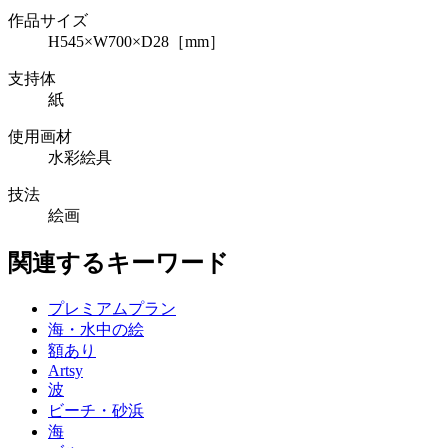
作品サイズ
H545×W700×D28［mm］
支持体
紙
使用画材
水彩絵具
技法
絵画
関連するキーワード
プレミアムプラン
海・水中の絵
額あり
Artsy
波
ビーチ・砂浜
海