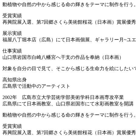
動植物や自然の中から感じる命の輝きをテーマに制作を行う
受賞実績
再興院展入選、第7回郷さくら美術館桜花（日本画）賞展優
展示実績
福屋八丁堀本店（広島）にて日本画個展、ギャラリー月~ユエ
仕事実績
山口県岩国市白崎八幡宮へ干支の作品を奉納（日本画）
対象を自分の目で見て、そこから感じる生命力を絵にしたいで
高知県出身
広島県で活動中のアーティスト
2002年 広島市立大学芸術学部美術学科日本画専攻卒業
広島県にて日本画教室、山口県岩国市にて水彩画教室を開講
動植物や自然の中から感じる命の輝きをテーマに制作を行う
受賞実績
再興院展入選、第7回郷さくら美術館桜花（日本画）賞展優