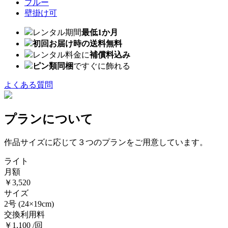
ブルー
壁掛け可
レンタル期間
最低1か月
初回お届け時の送料無料
レンタル料金に
補償料込み
ピン類同梱
ですぐに飾れる
よくある質問
プランについて
作品サイズに応じて３つのプランをご用意しています。
ライト
月額
￥3,520
サイズ
2号
(24×19cm)
交換利用料
￥1,100 /回