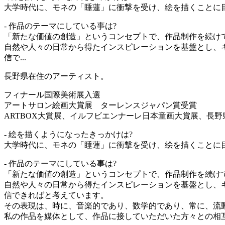
大学時代に、モネの「睡蓮」に衝撃を受け、絵を描くことに
- 作品のテーマにしている事は?
「新たな価値の創造」というコンセプトで、作品制作を続け
自然や人々の日常から得たインスピレーションを基盤とし、
信で...
長野県在住のアーティスト。
フィナール国際美術展入選
アートサロン絵画大賞展 ターレンスジャパン賞受賞
ARTBOX大賞展、イルフビエンナーレ日本童画大賞展、長
- 絵を描くようになったきっかけは?
大学時代に、モネの「睡蓮」に衝撃を受け、絵を描くことに
- 作品のテーマにしている事は?
「新たな価値の創造」というコンセプトで、作品制作を続け
自然や人々の日常から得たインスピレーションを基盤とし、
信できればと考えています。
その表現は、時に、音楽的であり、数学的であり、常に、流
私の作品を媒体として、作品に接していただいた方々との相