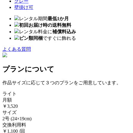
グレー
壁掛け可
レンタル期間
最低1か月
初回お届け時の送料無料
レンタル料金に
補償料込み
ピン類同梱
ですぐに飾れる
よくある質問
プランについて
作品サイズに応じて３つのプランをご用意しています。
ライト
月額
￥3,520
サイズ
2号
(24×19cm)
交換利用料
￥1,100 /回