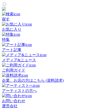
探す
お気に入り
特集
アート記事
メディア&ニュース
ご利用ガイド
企業、お店の方はこちら (資料請求)
アーティストの方へ
お問い合わせ
運営会社