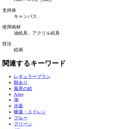
支持体
キャンバス
使用画材
油絵具、アクリル絵具
技法
絵画
関連するキーワード
レギュラープラン
額あり
風景の絵
Artsy
湖
水面
睡蓮・スイレン
ブルー
グリーン