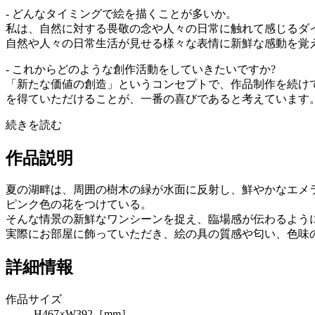
- どんなタイミングで絵を描くことが多いか。
私は、自然に対する畏敬の念や人々の日常に触れて感じるダ
自然や人々の日常生活が見せる様々な表情に新鮮な感動を覚
- これからどのような創作活動をしていきたいですか?
「新たな価値の創造」というコンセプトで、作品制作を続け
を得ていただけることが、一番の喜びであると考えています
続きを読む
作品説明
夏の湖畔は、周囲の樹木の緑が水面に反射し、鮮やかなエメ
ピンク色の花をつけている。
そんな情景の新鮮なワンシーンを捉え、臨場感が伝わるよう
実際にお部屋に飾っていただき、絵の具の質感や匂い、色味
詳細情報
作品サイズ
H467×W392［mm］