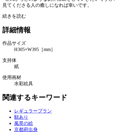
見てくださる人の癒しになれば幸いです。
続きを読む
詳細情報
作品サイズ
H305×W395［mm］
支持体
紙
使用画材
水彩絵具
関連するキーワード
レギュラープラン
額あり
風景の絵
京都府出身