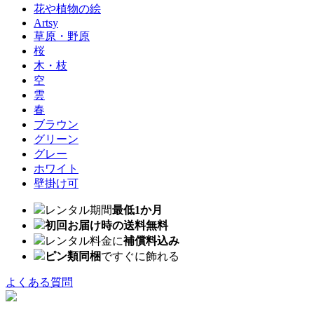
花や植物の絵
Artsy
草原・野原
桜
木・枝
空
雲
春
ブラウン
グリーン
グレー
ホワイト
壁掛け可
レンタル期間
最低1か月
初回お届け時の送料無料
レンタル料金に
補償料込み
ピン類同梱
ですぐに飾れる
よくある質問