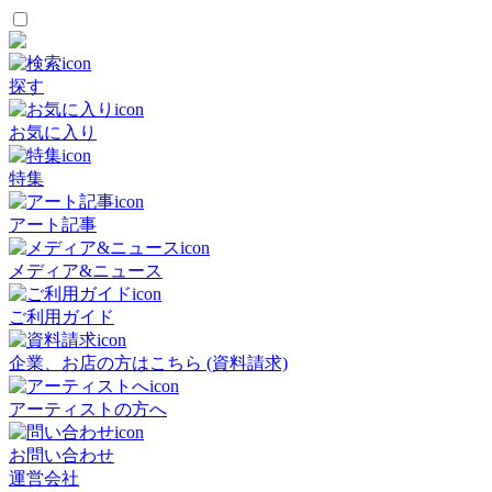
探す
お気に入り
特集
アート記事
メディア&ニュース
ご利用ガイド
企業、お店の方はこちら (資料請求)
アーティストの方へ
お問い合わせ
運営会社