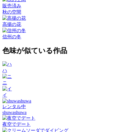
販売済み
秋の空間
高揚の花
信州の冬
色味が似ている作品
ハ
ニ
イ
レンタル中
shuwashuwa
夜空でデート