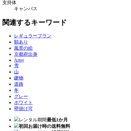
支持体
キャンバス
関連するキーワード
レギュラープラン
額あり
風景の絵
京都府出身
Artsy
雪
山
建物
道路
冬
グレー
ホワイト
壁掛け可
レンタル期間
最低1か月
初回お届け時の送料無料