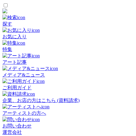
探す
お気に入り
特集
アート記事
メディア&ニュース
ご利用ガイド
企業、お店の方はこちら (資料請求)
アーティストの方へ
お問い合わせ
運営会社