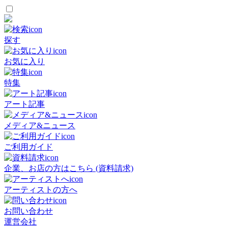
探す
お気に入り
特集
アート記事
メディア&ニュース
ご利用ガイド
企業、お店の方はこちら (資料請求)
アーティストの方へ
お問い合わせ
運営会社