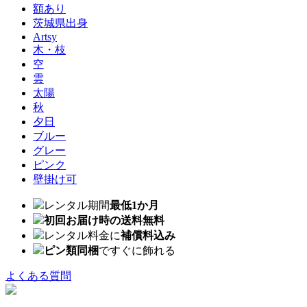
額あり
茨城県出身
Artsy
木・枝
空
雲
太陽
秋
夕日
ブルー
グレー
ピンク
壁掛け可
レンタル期間
最低1か月
初回お届け時の送料無料
レンタル料金に
補償料込み
ピン類同梱
ですぐに飾れる
よくある質問