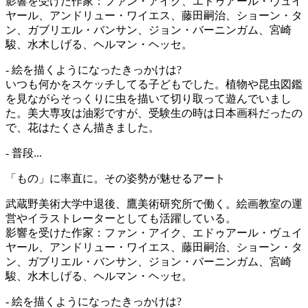
影響を受けた作家：ファン・アイク、エドゥアール・ヴュイ
ヤール、アンドリュー・ワイエス、藤田嗣治、ショーン・タ
ン、ガブリエル・バンサン、ジョン・バーニンガム、宮崎
駿、水木しげる、ヘルマン・ヘッセ。
- 絵を描くようになったきっかけは?
いつも何かをスケッチしてる子どもでした。植物や昆虫図鑑
を見ながらそっくりに虫を描いて切り取って遊んでいまし
た。美大専攻は油彩ですが、受験生の時は日本画科だったの
で、花はたくさん描きました。
- 普段...
「もの」に率直に。その姿勢が魅せるアート
武蔵野美術大学中退後、鷹美術研究所で働く。絵画教室の運
営やイラストレーターとしても活躍している。
影響を受けた作家：ファン・アイク、エドゥアール・ヴュイ
ヤール、アンドリュー・ワイエス、藤田嗣治、ショーン・タ
ン、ガブリエル・バンサン、ジョン・バーニンガム、宮崎
駿、水木しげる、ヘルマン・ヘッセ。
- 絵を描くようになったきっかけは?