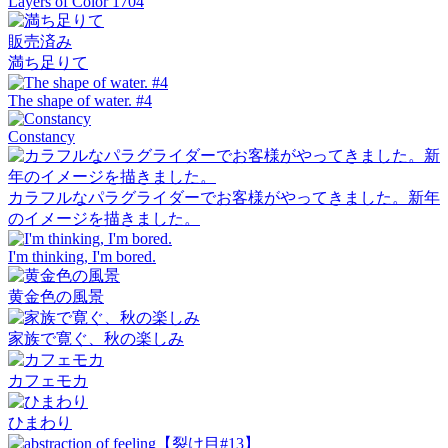
Layers of Color 1704
販売済み
満ち足りて
The shape of water. #4
Constancy
カラフルなパラグライダーでお客様がやってきました。新年
のイメージを描きました。
I'm thinking, I'm bored.
黄金色の風景
家族で寛ぐ、秋の楽しみ
カフェモカ
ひまわり