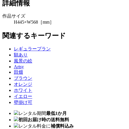
詳細情報
作品サイズ
H445×W568［mm］
関連するキーワード
レギュラープラン
額あり
風景の絵
Artsy
田畑
ブラウン
オレンジ
ホワイト
イエロー
壁掛け可
レンタル期間
最低1か月
初回お届け時の送料無料
レンタル料金に
補償料込み