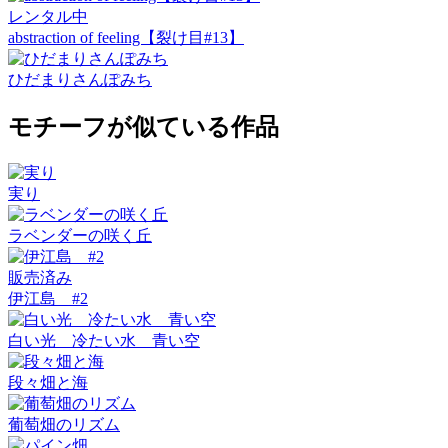
レンタル中
abstraction of feeling【裂け目#13】
ひだまりさんぽみち
モチーフが似ている作品
実り
ラベンダーの咲く丘
販売済み
伊江島 #2
白い光 冷たい水 青い空
段々畑と海
葡萄畑のリズム