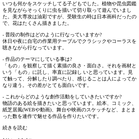
いつも何かをスケッチしてる子どもでした。植物や昆虫図鑑
を見ながらそっくりに虫を描いて切り取って遊んでいまし
た。美大専攻は油彩ですが、受験生の時は日本画科だったの
で、花はたくさん描きました。
- 普段の制作はどのように行なっていますか?
休日や夜に自宅の作業用テーブルでクラシックやコーラスを
聴きながら行なっています。
- 作品のテーマにしている事は?
「もの」を観察して描く素描の良さ・面白さ。それを画材と
いう「もの」に託し、率直に記録し いと思っています。見
て触って、分解したり調べたり、感じることは人によってか
なり違う。その差がとても面白いです。
- これからどのような創作活動をしていきたいですか?
物語のある絵を描きたいと思っています。絵本、コミック、
紙芝居風(WEBや動画)、舞台や映画のスケッチなど、まとま
った数を連作で魅せる作品を作りたいです。
続きを読む