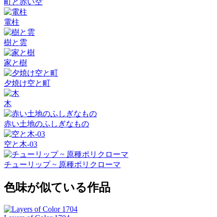
町と赤い空
電柱
樹と雲
家と樹
夕焼け空と町
木
赤い土地のふしぎなもの
空と木-03
チューリップ ~ 原種ポリクローマ
色味が似ている作品