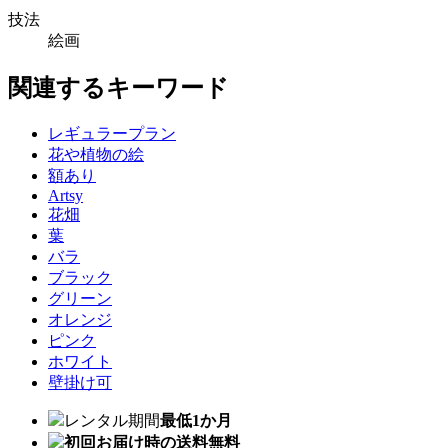
技法
絵画
関連するキーワード
レギュラープラン
花や植物の絵
額あり
Artsy
花畑
葉
バラ
ブラック
グリーン
オレンジ
ピンク
ホワイト
壁掛け可
レンタル期間
最低1か月
初回お届け時の送料無料