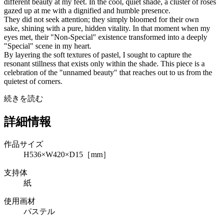
different beauty at my feet. In the cool, quiet shade, a cluster of roses
gazed up at me with a dignified and humble presence.
They did not seek attention; they simply bloomed for their own
sake, shining with a pure, hidden vitality. In that moment when my
eyes met, their "Non-Special" existence transformed into a deeply
"Special" scene in my heart.
By layering the soft textures of pastel, I sought to capture the
resonant stillness that exists only within the shade. This piece is a
celebration of the "unnamed beauty" that reaches out to us from the
quietest of corners.
続きを読む
詳細情報
作品サイズ
H536×W420×D15［mm］
支持体
紙
使用画材
パステル