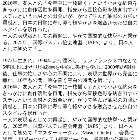
2016年、友人との「今年中に一枚描く」という小さな約束を
きっかけに創作活動を再開。指先から直接色彩を紡ぎ出すパ
ステルという画材との出会いが、かつて学んだ油彩の力強い
質感と、日本の日常に寄り添う軽やかさを融合させた独自の
スタイルを形作った。
一人の表現者としての再起は、やがて国際的な快挙へと繋が
る。2025年、国際パステル協会連盟（IAPS）より、日本人
として初めて「...
1972年生まれ。1994年より渡米し、サンフランシスコなどで
5年以上にわたり油彩画を中心に美術を学ぶ。2000年の帰国
後、仕事の忙しさや心の不調により、表現の世界から完全に
離れ、16年もの間、筆を置く空白の時間を過ごす。
2016年、友人との「今年中に一枚描く」という小さな約束を
きっかけに創作活動を再開。指先から直接色彩を紡ぎ出すパ
ステルという画材との出会いが、かつて学んだ油彩の力強い
質感と、日本の日常に寄り添う軽やかさを融合させた独自の
スタイルを形作った。
一人の表現者としての再起は、やがて国際的な快挙へと繋が
る。2025年、国際パステル協会連盟（IAPS）より、日本人
として初めて「マスターサークル（Master Circle）」会員に
認定。 世界中のパステル画家の中でも、最高峰の公募展で