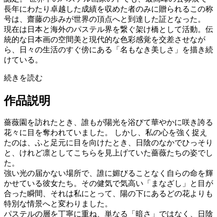
長年にわたり卓越した成績を収めた者のみに贈られるこの称
号は、齋藤の歩みが世界の頂点へと到達した証となった。
現在は日本と海外のパステル界を繋ぐ架け橋として活動。伝
統的な日本画の空間美と現代的な色彩感覚を交差させなが
ら、日々の生活のすぐ傍にある「名もなき美しさ」を描き続
けている。
続きを読む
作品説明
薔薇園を訪れたとき、誰もが陽光を浴びて華やかに咲き誇る
花々に目を奪われていました。 しかし、私の心を強く捉え
たのは、ふと足元に目を向けたとき、日陰のなかでひっそり
と、けれど凛としてこちらを見上げていた薔薇たちの姿でし
た。
強い光の届かない場所で、誰に媚びることなく自らの命を輝
かせている彼女たち。その健気で気高い「まなざし」と目が
合った瞬間、それは私にとって、陽の下にあるどの花よりも
特別な情景へと変わりました。
パステルの層を丁寧に重ね、単なる「暗さ」ではなく、日陰