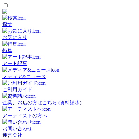
探す
お気に入り
特集
アート記事
メディア&ニュース
ご利用ガイド
企業、お店の方はこちら (資料請求)
アーティストの方へ
お問い合わせ
運営会社