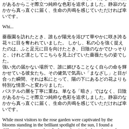
があるからこそ際立つ純粋な色彩を追求しました。静寂のな
かから真っ直ぐに届く、生命の共鳴を感じていただければ幸
いです。
Whi...
薔薇園を訪れたとき、誰もが陽光を浴びて華やかに咲き誇る
花々に目を奪われていました。 しかし、私の心を強く捉え
たのは、ふと足元に目を向けたとき、日陰のなかでひっそり
と、けれど凛としてこちらを見上げていた薔薇たちの姿でし
た。
強い光の届かない場所で、誰に媚びることなく自らの命を輝
かせている彼女たち。その健気で気高い「まなざし」と目が
合った瞬間、それは私にとって、陽の下にあるどの花よりも
特別な情景へと変わりました。
パステルの層を丁寧に重ね、単なる「暗さ」ではなく、日陰
があるからこそ際立つ純粋な色彩を追求しました。静寂のな
かから真っ直ぐに届く、生命の共鳴を感じていただければ幸
いです。
While most visitors to the rose garden were captivated by the
blooms standing in the brilliant spotlight of the sun, I found a