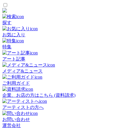
探す
お気に入り
特集
アート記事
メディア&ニュース
ご利用ガイド
企業、お店の方はこちら (資料請求)
アーティストの方へ
お問い合わせ
運営会社