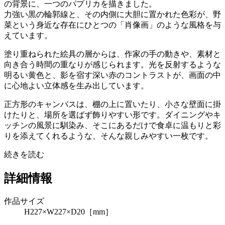
の背景に、一つのパプリカを描きました。
力強い黒の輪郭線と、その内側に大胆に置かれた色彩が、野
菜という身近な存在にひとつの「肖像画」のような風格を与
えています。
塗り重ねられた絵具の層からは、作家の手の動きや、素材と
向き合う時間の重なりが感じられます。光を反射するような
明るい黄色と、影を宿す深い赤のコントラストが、画面の中
に心地よい立体感を生み出しています。
正方形のキャンバスは、棚の上に置いたり、小さな壁面に掛
けたりと、場所を選ばず飾りやすい形です。ダイニングやキ
ッチンの風景に馴染み、そこにあるだけで食卓に温もりと彩
りを添えてくれるような、そんな親しみやすい一枚です。
続きを読む
詳細情報
作品サイズ
H227×W227×D20［mm］