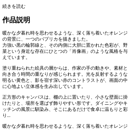
続きを読む
作品説明
暖かな夕暮れ時を思わせるような、深く落ち着いたオレンジ
の背景に、一つのパプリカを描きました。
力強い黒の輪郭線と、その内側に大胆に置かれた色彩が、野
菜という身近な存在にひとつの「肖像画」のような風格を与
えています。
塗り重ねられた絵具の層からは、作家の手の動きや、素材と
向き合う時間の重なりが感じられます。光を反射するような
明るい黄色と、影を宿す深い赤のコントラストが、画面の中
に心地よい立体感を生み出しています。
正方形のキャンバスは、棚の上に置いたり、小さな壁面に掛
けたりと、場所を選ばず飾りやすい形です。ダイニングやキ
ッチンの風景に馴染み、そこにあるだけで食卓に温もりと彩
り...
暖かな夕暮れ時を思わせるような、深く落ち着いたオレンジ