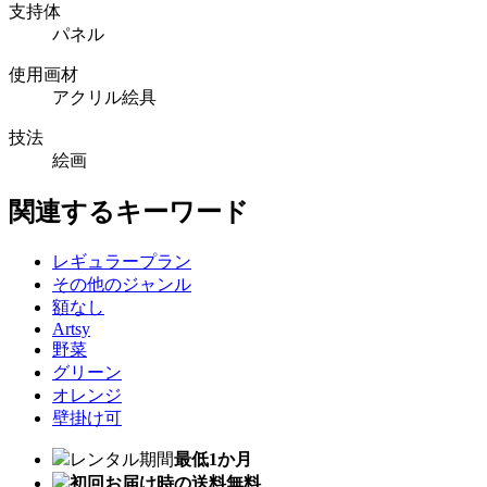
支持体
パネル
使用画材
アクリル絵具
技法
絵画
関連するキーワード
レギュラープラン
その他のジャンル
額なし
Artsy
野菜
グリーン
オレンジ
壁掛け可
レンタル期間
最低1か月
初回お届け時の送料無料