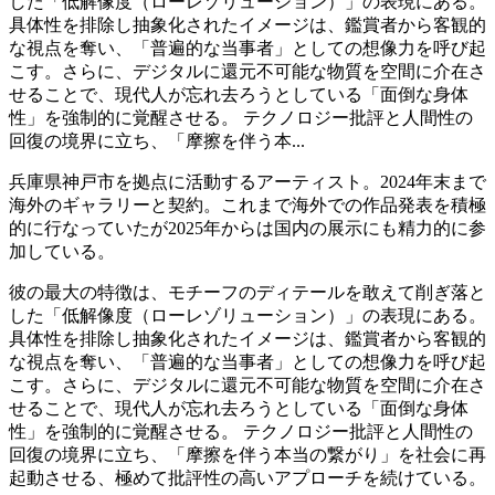
した「低解像度（ローレゾリューション）」の表現にある。
具体性を排除し抽象化されたイメージは、鑑賞者から客観的
な視点を奪い、「普遍的な当事者」としての想像力を呼び起
こす。さらに、デジタルに還元不可能な物質を空間に介在さ
せることで、現代人が忘れ去ろうとしている「面倒な身体
性」を強制的に覚醒させる。 テクノロジー批評と人間性の
回復の境界に立ち、「摩擦を伴う本...
兵庫県神戸市を拠点に活動するアーティスト。2024年末まで
海外のギャラリーと契約。これまで海外での作品発表を積極
的に行なっていたが2025年からは国内の展示にも精力的に参
加している。
彼の最大の特徴は、モチーフのディテールを敢えて削ぎ落と
した「低解像度（ローレゾリューション）」の表現にある。
具体性を排除し抽象化されたイメージは、鑑賞者から客観的
な視点を奪い、「普遍的な当事者」としての想像力を呼び起
こす。さらに、デジタルに還元不可能な物質を空間に介在さ
せることで、現代人が忘れ去ろうとしている「面倒な身体
性」を強制的に覚醒させる。 テクノロジー批評と人間性の
回復の境界に立ち、「摩擦を伴う本当の繋がり」を社会に再
起動させる、極めて批評性の高いアプローチを続けている。