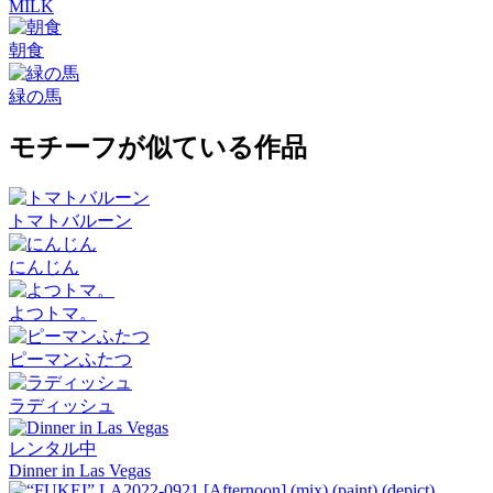
MILK
朝食
緑の馬
モチーフが似ている作品
トマトバルーン
にんじん
よつトマ。
ピーマンふたつ
ラディッシュ
レンタル中
Dinner in Las Vegas