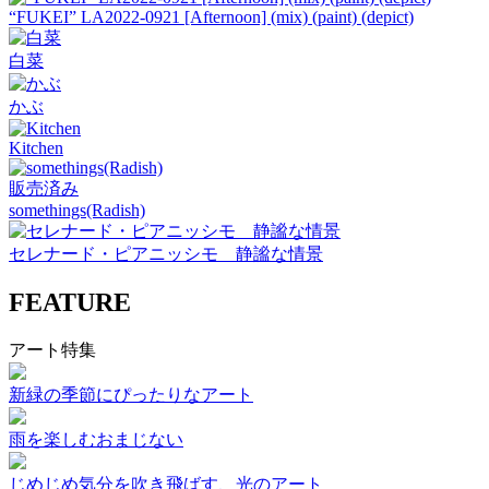
“FUKEI” LA2022-0921 [Afternoon] (mix) (paint) (depict)
白菜
かぶ
Kitchen
販売済み
somethings(Radish)
セレナード・ピアニッシモ 静謐な情景
FEATURE
アート特集
新緑の季節にぴったりなアート
雨を楽しむおまじない
じめじめ気分を吹き飛ばす、光のアート