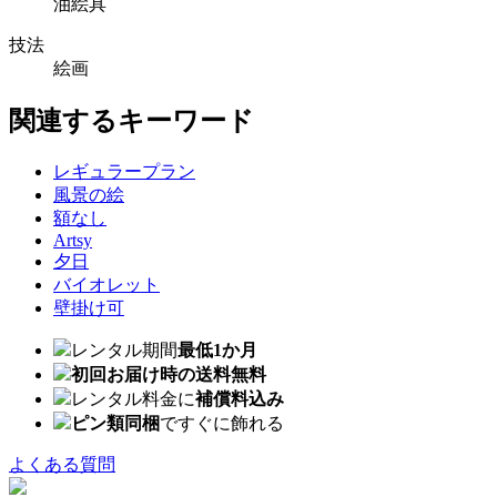
油絵具
技法
絵画
関連するキーワード
レギュラープラン
風景の絵
額なし
Artsy
夕日
バイオレット
壁掛け可
レンタル期間
最低1か月
初回お届け時の送料無料
レンタル料金に
補償料込み
ピン類同梱
ですぐに飾れる
よくある質問