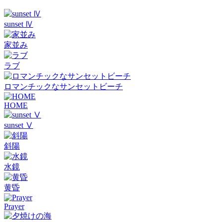
sunset Ⅳ
家並み
ラブ
ロマンチックなサンセットビーチ
HOME
sunset Ⅴ
斜陽
水鏡
黄昏
Prayer