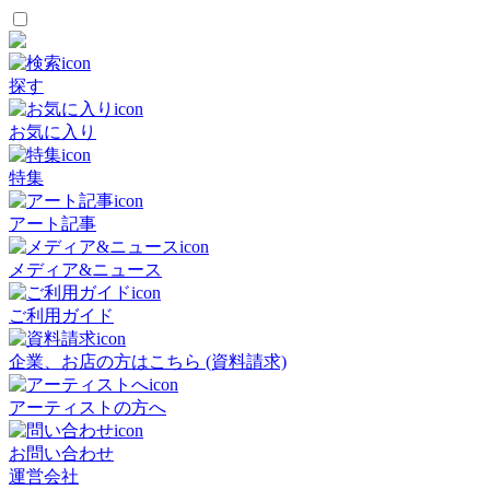
探す
お気に入り
特集
アート記事
メディア&ニュース
ご利用ガイド
企業、お店の方はこちら (資料請求)
アーティストの方へ
お問い合わせ
運営会社