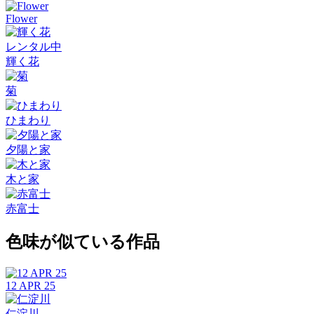
Flower
レンタル中
輝く花
菊
ひまわり
夕陽と家
木と家
赤富士
色味が似ている作品
12 APR 25
仁淀川