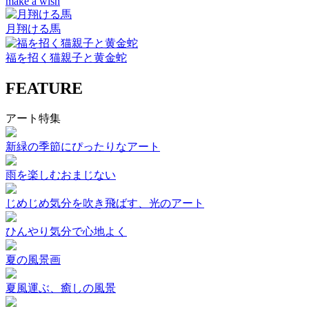
make a wish
月翔ける馬
福を招く猫親子と黄金蛇
FEATURE
アート特集
新緑の季節にぴったりなアート
雨を楽しむおまじない
じめじめ気分を吹き飛ばす、光のアート
ひんやり気分で心地よく
夏の風景画
夏風運ぶ、癒しの風景