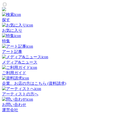
探す
お気に入り
特集
アート記事
メディア&ニュース
ご利用ガイド
企業、お店の方はこちら (資料請求)
アーティストの方へ
お問い合わせ
運営会社