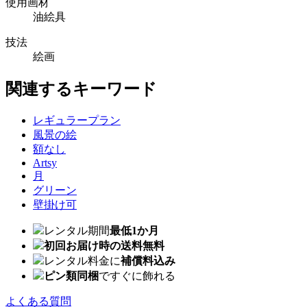
使用画材
油絵具
技法
絵画
関連するキーワード
レギュラープラン
風景の絵
額なし
Artsy
月
グリーン
壁掛け可
レンタル期間
最低1か月
初回お届け時の送料無料
レンタル料金に
補償料込み
ピン類同梱
ですぐに飾れる
よくある質問