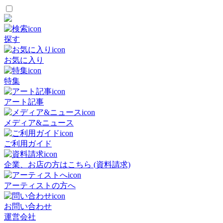
探す
お気に入り
特集
アート記事
メディア&ニュース
ご利用ガイド
企業、お店の方はこちら (資料請求)
アーティストの方へ
お問い合わせ
運営会社