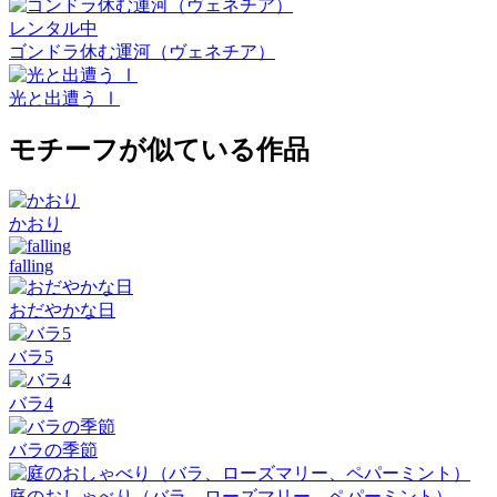
レンタル中
ゴンドラ休む運河（ヴェネチア）
光と出遭う Ⅰ
モチーフが似ている作品
かおり
falling
おだやかな日
バラ5
バラ4
バラの季節
庭のおしゃべり（バラ、ローズマリー、ペパーミント）