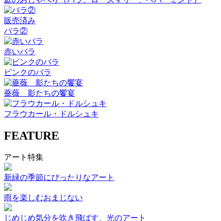
販売済み
バラ②
赤いバラ
ピンクのバラ
薔薇 影たちの饗宴
フラウカール・ドルシュキ
FEATURE
アート特集
新緑の季節にぴったりなアート
雨を楽しむおまじない
じめじめ気分を吹き飛ばす、光のアート