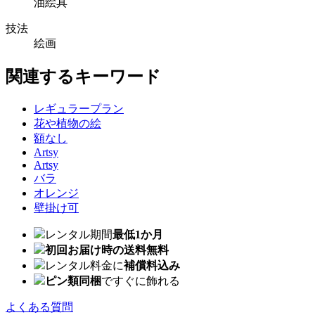
油絵具
技法
絵画
関連するキーワード
レギュラープラン
花や植物の絵
額なし
Artsy
Artsy
バラ
オレンジ
壁掛け可
レンタル期間
最低1か月
初回お届け時の送料無料
レンタル料金に
補償料込み
ピン類同梱
ですぐに飾れる
よくある質問