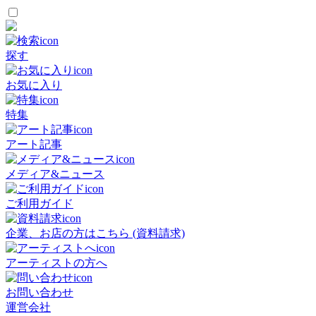
探す
お気に入り
特集
アート記事
メディア&ニュース
ご利用ガイド
企業、お店の方はこちら (資料請求)
アーティストの方へ
お問い合わせ
運営会社