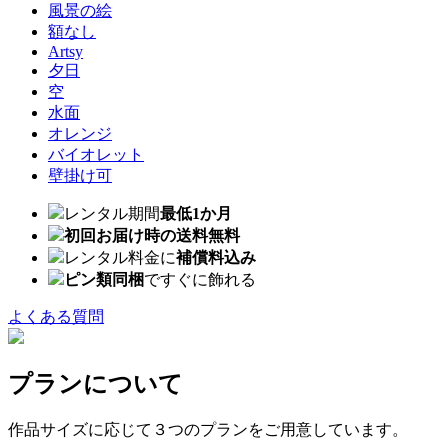
風景の絵
額なし
Artsy
夕日
空
水面
オレンジ
バイオレット
壁掛け可
レンタル期間
最低1か月
初回お届け時の送料無料
レンタル料金に
補償料込み
ピン類同梱
ですぐに飾れる
よくある質問
プランについて
作品サイズに応じて３つのプランをご用意しています。