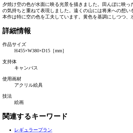
夕焼け空の色が水面に映る光景を描きました。田んぼに映っ
の気持ちと重ねて表現しました。遠くの山には将来への想い
本作は特に空の色を工夫しています。黄色を基調にしつつ、
詳細情報
作品サイズ
H455×W380×D15［mm］
支持体
キャンバス
使用画材
アクリル絵具
技法
絵画
関連するキーワード
レギュラープラン