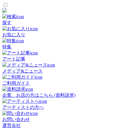
探す
お気に入り
特集
アート記事
メディア&ニュース
ご利用ガイド
企業、お店の方はこちら (資料請求)
アーティストの方へ
お問い合わせ
運営会社