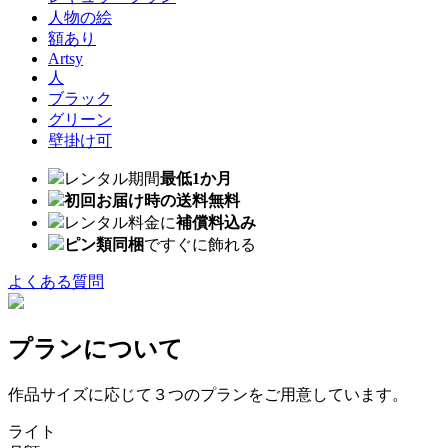
人物の絵
額あり
Artsy
人
ブラック
グリーン
壁掛け可
レンタル期間
最低1か月
初回お届け時の送料無料
レンタル料金に
補償料込み
ピン類同梱
ですぐに飾れる
よくある質問
プランについて
作品サイズに応じて３つのプランをご用意しています。
ライト