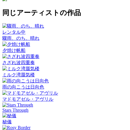
同じアーティストの作品
レンタル中
驟雨、のち、晴れ
夕焼け帆船
さざれ波四重奏
ミルク湾蜃気楼
雨の向こうは日向色
マドモアゼル・アヴリル
Stars Through
秘儀