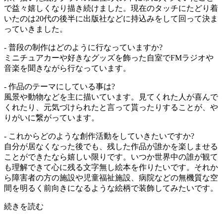
で益々嬉しくなり描き続けました。現在のタッチにたどり着
いたのは20代の後半に出版社などに持込みをして回って決ま
っていきました。
- 普段の制作はどのように行なっていますか?
ミニチュアカーや好きなグッズを飾った自室でFMラジオや
音楽を聞きながら行なっています。
- 作品のテーマにしている事は?
風景や動物などを主に描いています。見てくれた人が喜んで
くれたり、元気づけられたと言って貰ったりすることが、や
りがいに繋がっています。
- これからどのような創作活動をしていきたいですか?
自分が居なくなった後でも、残した作品が誰かを楽しませる
ことができたなら嬉しい限りです。いつか世界中の誰が観て
も理解できて心に残る文字無し絵本を作りたいです。それか
ら障害者の方の施設や児童福祉施設、病院などの無機質な空
間を明るく前向きになるような絵柄で装飾してみたいです。
続きを読む