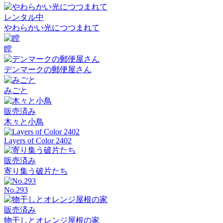
レンタル中
やわらかい光につつまれて
瞠
デンマークの郵便屋さん
みごと
販売済み
木々と小鳥
Layers of Color 2402
販売済み
寄り集う破片たち
No.293
販売済み
物干しとオレンジ屋根の家