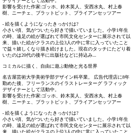
デザイナーとして活動中。
影響を受けた作家:ゴッホ、鈴木英人、安西水丸、村上春
樹、ニーチェ、ブラットピット、ブライアンセッツアー
- 絵を描くようになったきっかけは?
小さい頃、気がついたら好きで描いていました。小学1年生
の時、遠足の絵が選ばれて市民文化センターに展示されて以
来、描いた絵がクラスの上位3人の中に常に入っていたこと
で益々嬉しくなり描き続けました。現在のタッチにたどり着
いたのは20代の後半に出版社などに持込み...
コミカルに描く、自由に遊ぶ動物と光る世界
名古屋芸術大学美術学部デザイン科卒業。 広告代理店に8年
勤めた後、フリーランスのイラストレーターグ ラフィック
デザイナーとして活動中。
影響を受けた作家:ゴッホ、鈴木英人、安西水丸、村上春
樹、ニーチェ、ブラットピット、ブライアンセッツアー
- 絵を描くようになったきっかけは?
小さい頃、気がついたら好きで描いていました。小学1年生
の時、遠足の絵が選ばれて市民文化センターに展示されて以
来、描いた絵がクラスの上位3人の中に常に入っていたこと