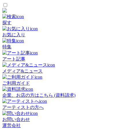
探す
お気に入り
特集
アート記事
メディア&ニュース
ご利用ガイド
企業、お店の方はこちら (資料請求)
アーティストの方へ
お問い合わせ
運営会社