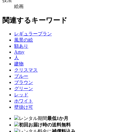
技法
絵画
関連するキーワード
レギュラープラン
風景の絵
額あり
Artsy
人
建物
クリスマス
ブルー
ブラウン
グリーン
レッド
ホワイト
壁掛け可
レンタル期間
最低1か月
初回お届け時の送料無料
レンタル料金に
補償料込み