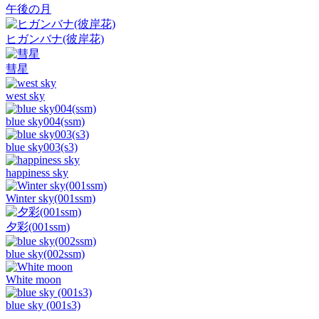
午後の月
ヒガンバナ(彼岸花)
彗星
west sky
blue sky004(ssm)
blue sky003(s3)
happiness sky
Winter sky(001ssm)
夕彩(001ssm)
blue sky(002ssm)
White moon
blue sky (001s3)