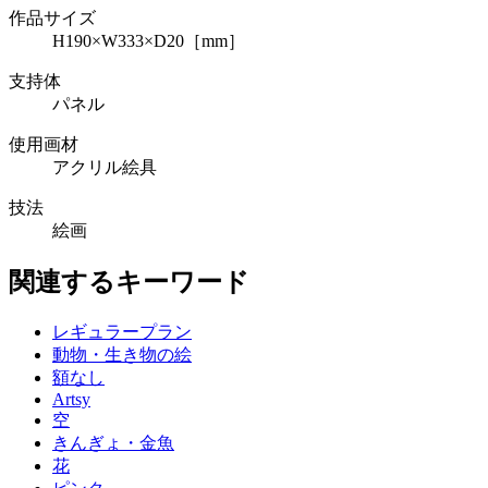
作品サイズ
H190×W333×D20［mm］
支持体
パネル
使用画材
アクリル絵具
技法
絵画
関連するキーワード
レギュラープラン
動物・生き物の絵
額なし
Artsy
空
きんぎょ・金魚
花