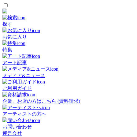
探す
お気に入り
特集
アート記事
メディア&ニュース
ご利用ガイド
企業、お店の方はこちら (資料請求)
アーティストの方へ
お問い合わせ
運営会社