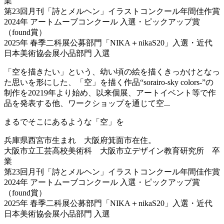
業
第23回月刊「詩とメルヘン」イラストコンクール年間佳作賞
2024年 アートムーブコンクール 入選・ピックアップ賞
（found賞）
2025年 春季二科展公募部門「NIKA＋nikaS20」入選・近代
日本美術協会展小品部門 入選
「空を描きたい」という、幼い頃の絵を描くきっかけとなっ
た思いを形にした、「空」を描く作品“sorairo-sky colors-”の
制作を20219年より始め、以来個展、アートイベント等で作
品を発表する他、ワークショップを通じて空...
まるでそこにあるような「空」を
兵庫県西宮市生まれ 大阪府箕面市在住。
大阪市立工芸高校美術科 大阪市立デザイン教育研究所 卒
業
第23回月刊「詩とメルヘン」イラストコンクール年間佳作賞
2024年 アートムーブコンクール 入選・ピックアップ賞
（found賞）
2025年 春季二科展公募部門「NIKA＋nikaS20」入選・近代
日本美術協会展小品部門 入選