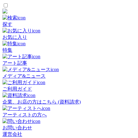
探す
お気に入り
特集
アート記事
メディア&ニュース
ご利用ガイド
企業、お店の方はこちら (資料請求)
アーティストの方へ
お問い合わせ
運営会社