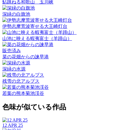
鮎跳ねる和歌山 玉川峡
深緑の白旗池
伊勢志摩荒波寄せる大王崎灯台
山池に映える蝦夷富士（羊蹄山）
販売済み
菜の花畑からの諫早港
深緑の水源
残雪の北アルプス
若葉の熊本菊池渓谷
色味が似ている作品
12 APR 25