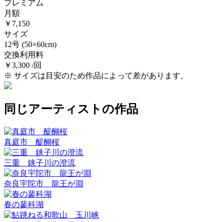
プレミアム
月額
￥7,150
サイズ
12号
(50×60cm)
交換利用料
￥3,300 /回
※ サイズは目安のため作品によって差があります。
同じアーティストの作品
真庭市 醍醐桜
三重 銚子川の澄流
奈良宇陀市 龍王が淵
春の蓼科湖