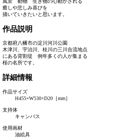
風景 動物 生き物の心動かされる
癒しや悲しみ喜びを
描いていきたいと思います。
作品説明
京都府八幡市の淀川河川公園
木津川、宇治川、桂川の三川合流地点
にある背割堤 例年多くの人が集まる
桜の名所です。
詳細情報
作品サイズ
H455×W530×D20［mm］
支持体
キャンバス
使用画材
油絵具