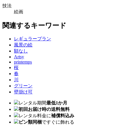
技法
絵画
関連するキーワード
レギュラープラン
風景の絵
額なし
Artsy
printemps
桜
春
川
グリーン
壁掛け可
レンタル期間
最低1か月
初回お届け時の送料無料
レンタル料金に
補償料込み
ピン類同梱
ですぐに飾れる