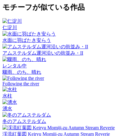
モチーフが似ている作品
仁淀川
水面に羽ばたき安らう
アムステルダム運河沿いの街並み・II
レンタル中
驟雨、のち、晴れ
Following the river
水柱
湧水
冬のアムステルダム
渓流紅葉図 Keiryu Momiji-zu Autumn Stream Reverie