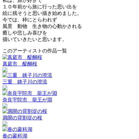
私は、旅が好きで
１０年前から旅に行った思い出を
絵に残そうと思い描き始めました。
今では、枠にとらわれず
風景 動物 生き物の心動かされる
癒しや悲しみ喜びを
描いていきたいと思います。
このアーティストの作品一覧
真庭市 醍醐桜
三重 銚子川の澄流
奈良宇陀市 龍王が淵
満開の背割堤の桜
春の蓼科湖