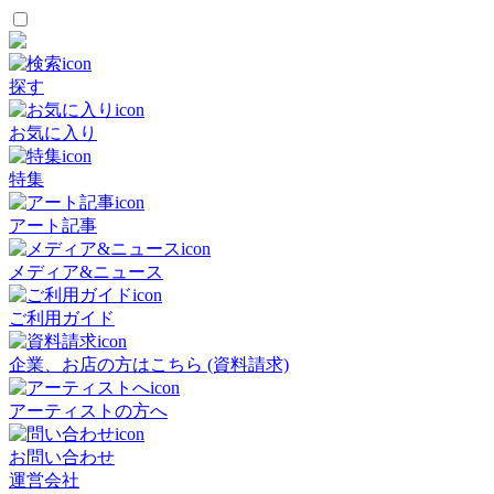
探す
お気に入り
特集
アート記事
メディア&ニュース
ご利用ガイド
企業、お店の方はこちら (資料請求)
アーティストの方へ
お問い合わせ
運営会社