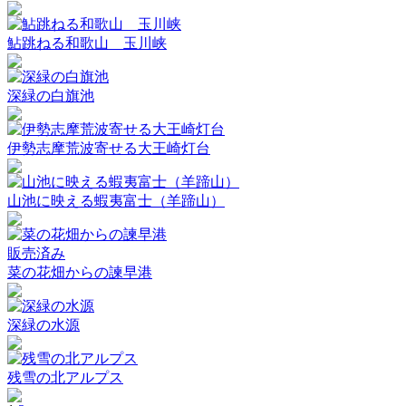
鮎跳ねる和歌山 玉川峡
深緑の白旗池
伊勢志摩荒波寄せる大王崎灯台
山池に映える蝦夷富士（羊蹄山）
販売済み
菜の花畑からの諫早港
深緑の水源
残雪の北アルプス