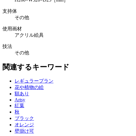
支持体
その他
使用画材
アクリル絵具
技法
その他
関連するキーワード
レギュラープラン
花や植物の絵
額あり
Artsy
紅葉
秋
ブラック
オレンジ
壁掛け可