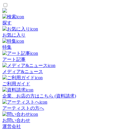
探す
お気に入り
特集
アート記事
メディア&ニュース
ご利用ガイド
企業、お店の方はこちら (資料請求)
アーティストの方へ
お問い合わせ
運営会社