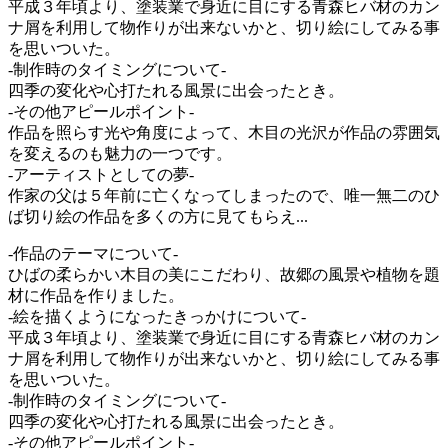
平成３年頃より、塗装業で身近に目にする青森ヒバ材のカン
ナ屑を利用して物作りが出来ないかと、切り絵にしてみる事
を思いついた。
-制作時のタイミングについて-
四季の変化や心打たれる風景に出会ったとき。
-その他アピールポイント-
作品を照らす光や角度によって、木目の光沢が作品の雰囲気
を変えるのも魅力の一つです。
-アーティストとしての夢-
作家の父は５年前に亡くなってしまったので、唯一無二のひ
ば切り絵の作品を多くの方に見てもらえ...
-作品のテーマについて-
ひばの柔らかい木目の美にこだわり、故郷の風景や植物を題
材に作品を作りました。
-絵を描くようになったきっかけについて-
平成３年頃より、塗装業で身近に目にする青森ヒバ材のカン
ナ屑を利用して物作りが出来ないかと、切り絵にしてみる事
を思いついた。
-制作時のタイミングについて-
四季の変化や心打たれる風景に出会ったとき。
-その他アピールポイント-