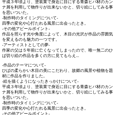
平成３年頃より、塗装業で身近に目にする青森ヒバ材のカン
ナ屑を利用して物作りが出来ないかと、切り絵にしてみる事
を思いついた。
-制作時のタイミングについて-
四季の変化や心打たれる風景に出会ったとき。
-その他アピールポイント-
作品を照らす光や角度によって、木目の光沢が作品の雰囲気
を変えるのも魅力の一つです。
-アーティストとしての夢-
作家の父は５年前に亡くなってしまったので、唯一無二のひ
ば切り絵の作品を多くの方に見てもらえ...
-作品のテーマについて-
ひばの柔らかい木目の美にこだわり、故郷の風景や植物を題
材に作品を作りました。
-絵を描くようになったきっかけについて-
平成３年頃より、塗装業で身近に目にする青森ヒバ材のカン
ナ屑を利用して物作りが出来ないかと、切り絵にしてみる事
を思いついた。
-制作時のタイミングについて-
四季の変化や心打たれる風景に出会ったとき。
-その他アピールポイント-