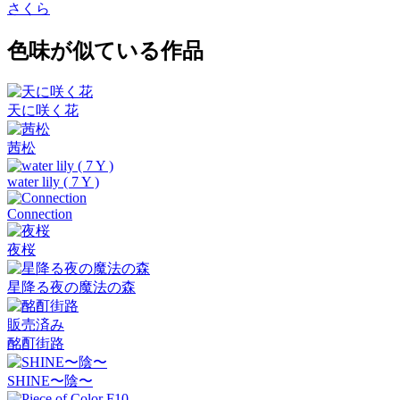
さくら
色味が似ている作品
天に咲く花
茜松
water lily ( 7 Y )
Connection
夜桜
星降る夜の魔法の森
販売済み
酩酊街路
SHINE〜陰〜