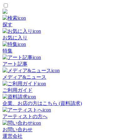
探す
お気に入り
特集
アート記事
メディア&ニュース
ご利用ガイド
企業、お店の方はこちら (資料請求)
アーティストの方へ
お問い合わせ
運営会社