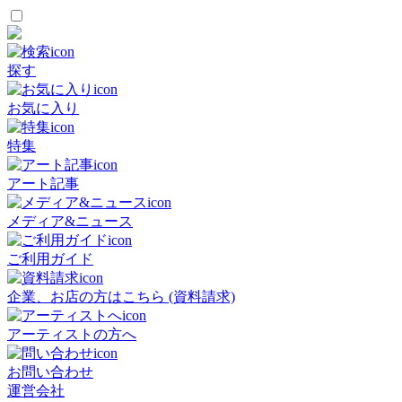
探す
お気に入り
特集
アート記事
メディア&ニュース
ご利用ガイド
企業、お店の方はこちら (資料請求)
アーティストの方へ
お問い合わせ
運営会社