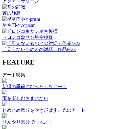
アクア・サターン
蒼の静寂
星空円やかprism
ドロンコ象サン星空模様
「見えないものとの対話」作品№23
FEATURE
アート特集
新緑の季節にぴったりなアート
雨を楽しむおまじない
じめじめ気分を吹き飛ばす、光のアート
ひんやり気分で心地よく