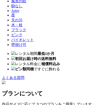
風景の絵
額なし
Artsy
星
天の川
木・枝
ブラック
ピンク
バイオレット
壁掛け可
レンタル期間
最低1か月
初回お届け時の送料無料
レンタル料金に
補償料込み
ピン類同梱
ですぐに飾れる
よくある質問
プランについて
作品サイズに応じて３つのプランをご用意しています。