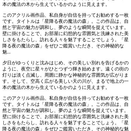
本の魔法の木から生えているかのように見えます。
このアクリル画作品、私自身が自信を持ってお勧めする一枚
です。タイトルは「星降る夜の魔法の森」。この作品は、自
然と宇宙の魅力が調和し、夢のような瞬間を捉えています。
壁に掛けることで、お部屋に幻想的な雰囲気と洗練された美
しさをもたらし、訪れる人々を魅了することでしょう。「星
降る夜の魔法の森」をぜひご鑑賞いただき、その神秘的な
魅...
夕日がゆっくりと沈みはじめ、その美しい別れを告げるかの
ように、夜空に星々がひとつずつ輝き始めます。遠くの街の
灯りは淡く点滅し、周囲に静かな神秘的な雰囲気が広がりま
す。そして、空高く広がる美しい天の川が、まるで地上の一
本の魔法の木から生えているかのように見えます。
このアクリル画作品、私自身が自信を持ってお勧めする一枚
です。タイトルは「星降る夜の魔法の森」。この作品は、自
然と宇宙の魅力が調和し、夢のような瞬間を捉えています。
壁に掛けることで、お部屋に幻想的な雰囲気と洗練された美
しさをもたらし、訪れる人々を魅了することでしょう。「星
降る夜の魔法の森」をぜひご鑑賞いただき、その神秘的な魅