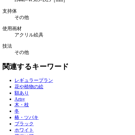
支持体
その他
使用画材
アクリル絵具
技法
その他
関連するキーワード
レギュラープラン
花や植物の絵
額あり
Artsy
木・枝
冬
椿・ツバキ
ブラック
ホワイト