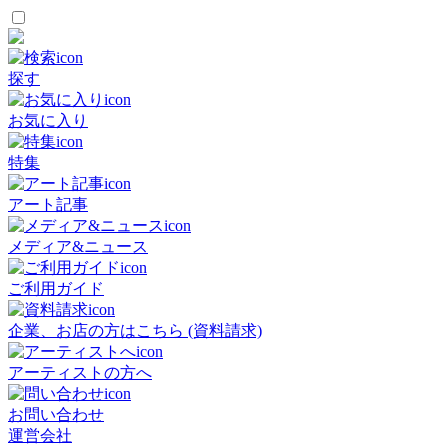
探す
お気に入り
特集
アート記事
メディア&ニュース
ご利用ガイド
企業、お店の方はこちら (資料請求)
アーティストの方へ
お問い合わせ
運営会社