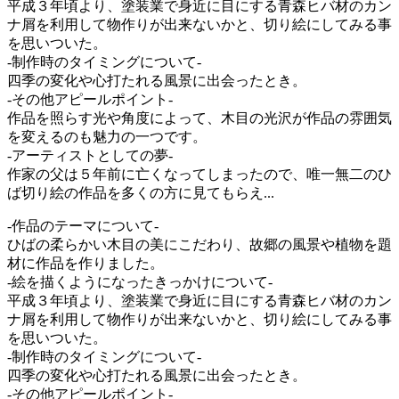
平成３年頃より、塗装業で身近に目にする青森ヒバ材のカン
ナ屑を利用して物作りが出来ないかと、切り絵にしてみる事
を思いついた。
-制作時のタイミングについて-
四季の変化や心打たれる風景に出会ったとき。
-その他アピールポイント-
作品を照らす光や角度によって、木目の光沢が作品の雰囲気
を変えるのも魅力の一つです。
-アーティストとしての夢-
作家の父は５年前に亡くなってしまったので、唯一無二のひ
ば切り絵の作品を多くの方に見てもらえ...
-作品のテーマについて-
ひばの柔らかい木目の美にこだわり、故郷の風景や植物を題
材に作品を作りました。
-絵を描くようになったきっかけについて-
平成３年頃より、塗装業で身近に目にする青森ヒバ材のカン
ナ屑を利用して物作りが出来ないかと、切り絵にしてみる事
を思いついた。
-制作時のタイミングについて-
四季の変化や心打たれる風景に出会ったとき。
-その他アピールポイント-