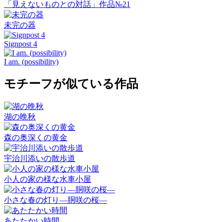
「見えないものとの対話」作品№21
未完の器
Signpost 4
I am. (possibility)
モチーフが似ている作品
湖の晩秋
森の奥深くの黄金
宇治川添いの散歩道
小人の家の様な水車小屋
小さな春の灯り―胴咲の桜―
あたたかい時間