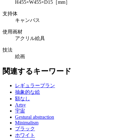
H455×W455×D15［mm］
支持体
キャンバス
使用画材
アクリル絵具
技法
絵画
関連するキーワード
レギュラープラン
抽象的な絵
額なし
Artsy
宇宙
Gestural abstraction
Minimalism
ブラック
ホワイト