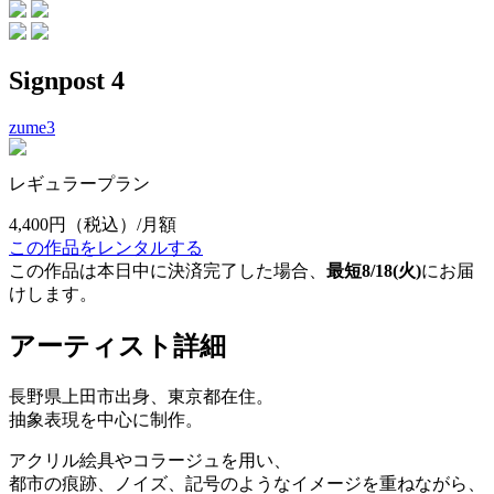
Signpost 4
zume3
レギュラープラン
4,400円
（税込）/月額
この作品をレンタルする
この作品は本日中に決済完了した場合、
最短8/18(火)
にお届
けします。
アーティスト詳細
長野県上田市出身、東京都在住。
抽象表現を中心に制作。
アクリル絵具やコラージュを用い、
都市の痕跡、ノイズ、記号のようなイメージを重ねながら、