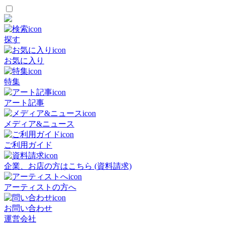
探す
お気に入り
特集
アート記事
メディア&ニュース
ご利用ガイド
企業、お店の方はこちら (資料請求)
アーティストの方へ
お問い合わせ
運営会社