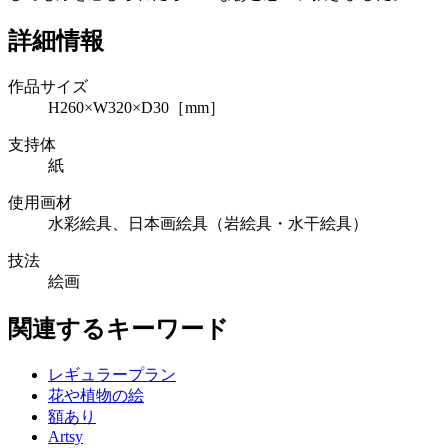
詳細情報
作品サイズ
H260×W320×D30［mm］
支持体
紙
使用画材
水彩絵具、日本画絵具（岩絵具・水干絵具）
技法
絵画
関連するキーワード
レギュラープラン
花や植物の絵
額あり
Artsy