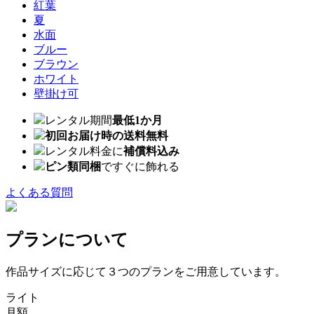
紅葉
夏
水面
ブルー
ブラウン
ホワイト
壁掛け可
レンタル期間
最低1か月
初回お届け時の送料無料
レンタル料金に
補償料込み
ピン類同梱
ですぐに飾れる
よくある質問
プランについて
作品サイズに応じて３つのプランをご用意しています。
ライト
月額