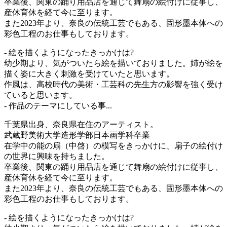
卒業後、関東の踊り用品店を通じて舞扇の絵付けに従事し、
産休育休を経て今に至ります。
また2023年より、奈良の伝統工芸でもある、固形墨本体への
彩色工程のお仕事もしております。
- 絵を描くようになったきっかけは?
幼少期より、気がついたら絵を描いておりました。姉が絵を
描く姿に大きく刺激を受けていたと思います。
作風は、高校時代の美術・工芸科の先生方の影響を強く受け
ていると思います。
- 作品のテーマにしている事...
千葉県出身、奈良県在住のアーティスト。
武蔵野美術大学造形学部日本画学科卒業
在学中の能の扇（中啓）の模写をきっかけに、扇子の絵付け
の世界に興味を持ちました。
卒業後、関東の踊り用品店を通じて舞扇の絵付けに従事し、
産休育休を経て今に至ります。
また2023年より、奈良の伝統工芸でもある、固形墨本体への
彩色工程のお仕事もしております。
- 絵を描くようになったきっかけは?