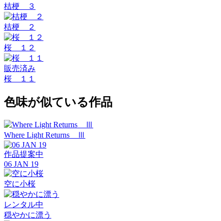
桔梗 ３
桔梗 ２
桜 １２
販売済み
桜 １１
色味が似ている作品
Where Light Returns Ⅲ
作品提案中
06 JAN 19
空に小桜
レンタル中
穏やかに漂う