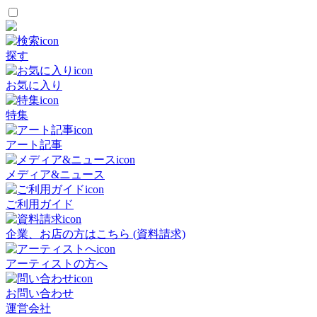
探す
お気に入り
特集
アート記事
メディア&ニュース
ご利用ガイド
企業、お店の方はこちら (資料請求)
アーティストの方へ
お問い合わせ
運営会社