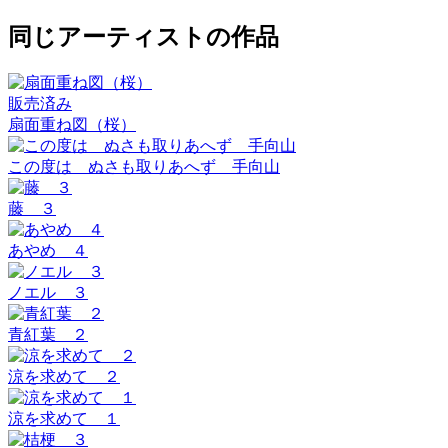
同じアーティストの作品
販売済み
扇面重ね図（桜）
この度は ぬさも取りあへず 手向山
藤 ３
あやめ ４
ノエル ３
青紅葉 ２
涼を求めて ２
涼を求めて １