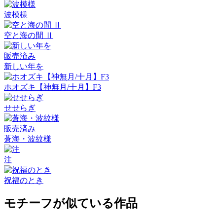
波模様
空と海の間 Ⅱ
販売済み
新しい年を
ホオズキ【神無月/十月】F3
せせらぎ
販売済み
蒼海・波紋様
注
祝福のとき
モチーフが似ている作品