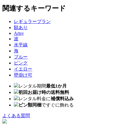
関連するキーワード
レギュラープラン
額あり
Artsy
波
水平線
海
ブルー
ピンク
イエロー
壁掛け可
レンタル期間
最低1か月
初回お届け時の送料無料
レンタル料金に
補償料込み
ピン類同梱
ですぐに飾れる
よくある質問