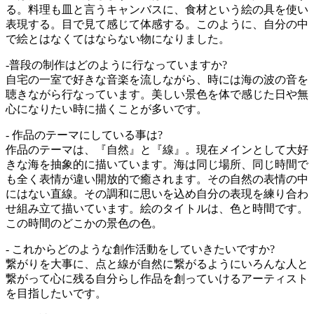
る。料理も皿と言うキャンバスに、食材という絵の具を使い
表現する。目で見て感じて体感する。このように、自分の中
で絵とはなくてはならない物になりました。
-普段の制作はどのように行なっていますか?
自宅の一室で好きな音楽を流しながら、時には海の波の音を
聴きながら行なっています。美しい景色を体で感じた日や無
心になりたい時に描くことが多いです。
- 作品のテーマにしている事は?
作品のテーマは、『自然』と『線』。現在メインとして大好
きな海を抽象的に描いています。海は同じ場所、同じ時間で
も全く表情が違い開放的で癒されます。その自然の表情の中
にはない直線。その調和に思いを込め自分の表現を練り合わ
せ組み立て描いています。絵のタイトルは、色と時間です。
この時間のどこかの景色の色。
- これからどのような創作活動をしていきたいですか?
繋がりを大事に、点と線が自然に繋がるようにいろんな人と
繋がって心に残る自分らし作品を創っていけるアーティスト
を目指したいです。