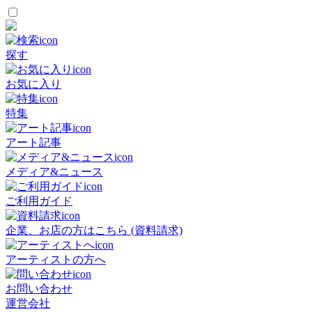
探す
お気に入り
特集
アート記事
メディア&ニュース
ご利用ガイド
企業、お店の方はこちら (資料請求)
アーティストの方へ
お問い合わせ
運営会社