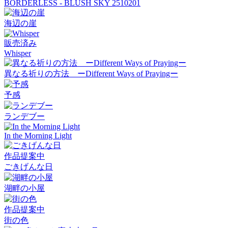
BORDERLESS - BLUSH SKY 2510201
海辺の崖
販売済み
Whisper
異なる祈りの方法 ーDifferent Ways of Prayingー
予感
ランデブー
In the Morning Light
作品提案中
ごきげんな日
湖畔の小屋
作品提案中
街の色